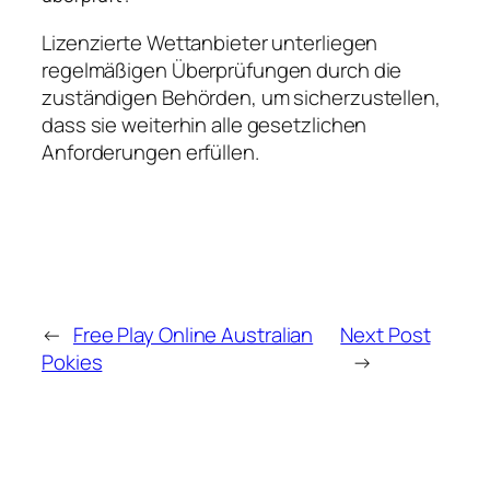
Lizenzierte Wettanbieter unterliegen
regelmäßigen Überprüfungen durch die
zuständigen Behörden, um sicherzustellen,
dass sie weiterhin alle gesetzlichen
Anforderungen erfüllen.
←
Free Play Online Australian
Next Post
Pokies
→