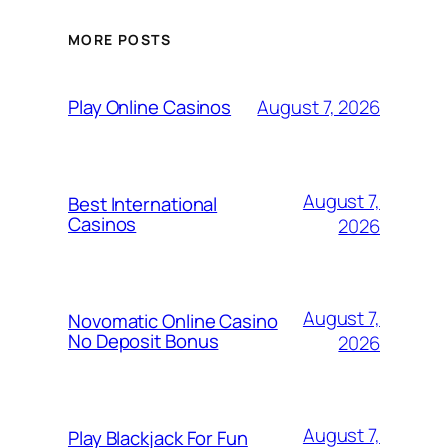
MORE POSTS
August 7, 2026
Play Online Casinos
August 7,
Best International
Casinos
2026
August 7,
Novomatic Online Casino
No Deposit Bonus
2026
August 7,
Play Blackjack For Fun