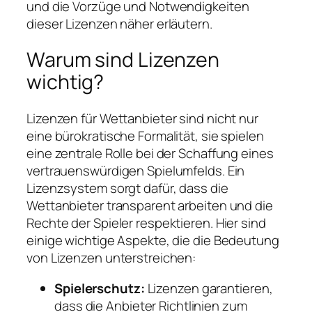
und die Vorzüge und Notwendigkeiten
dieser Lizenzen näher erläutern.
Warum sind Lizenzen
wichtig?
Lizenzen für Wettanbieter sind nicht nur
eine bürokratische Formalität, sie spielen
eine zentrale Rolle bei der Schaffung eines
vertrauenswürdigen Spielumfelds. Ein
Lizenzsystem sorgt dafür, dass die
Wettanbieter transparent arbeiten und die
Rechte der Spieler respektieren. Hier sind
einige wichtige Aspekte, die die Bedeutung
von Lizenzen unterstreichen:
Spielerschutz:
Lizenzen garantieren,
dass die Anbieter Richtlinien zum