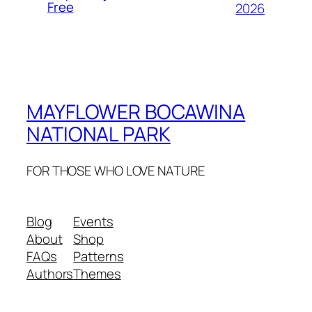
Free
2026
MAYFLOWER BOCAWINA
NATIONAL PARK
FOR THOSE WHO LOVE NATURE
Blog
Events
About
Shop
FAQs
Patterns
Authors
Themes