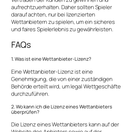
aufrechtzuerhalten. Daher sollten Spieler
darauf achten, nur bei lizenzierten
Wettanbietern zu spielen, um ein sicheres
und faires Spielerlebnis zu gewährleisten.
FAQs
1. Was ist eine Wettanbieter-Lizenz?
Eine Wettanbieter-Lizenz ist eine
Genehmigung, die von einer zuständigen
Behörde erteilt wird, um legal Wettgeschäfte
durchzuführen.
2. Wo kann ich die Lizenz eines Wettanbieters
überprüfen?
Die Lizenz eines Wettanbieters kann auf der
Website des Anbieters sowie auf der