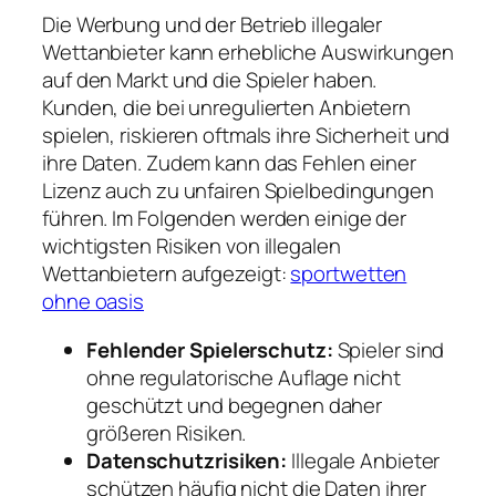
Die Werbung und der Betrieb illegaler
Wettanbieter kann erhebliche Auswirkungen
auf den Markt und die Spieler haben.
Kunden, die bei unregulierten Anbietern
spielen, riskieren oftmals ihre Sicherheit und
ihre Daten. Zudem kann das Fehlen einer
Lizenz auch zu unfairen Spielbedingungen
führen. Im Folgenden werden einige der
wichtigsten Risiken von illegalen
Wettanbietern aufgezeigt:
sportwetten
ohne oasis
Fehlender Spielerschutz:
Spieler sind
ohne regulatorische Auflage nicht
geschützt und begegnen daher
größeren Risiken.
Datenschutzrisiken:
Illegale Anbieter
schützen häufig nicht die Daten ihrer