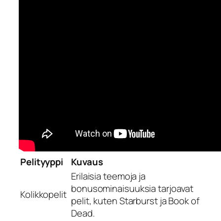
Pelityyppi
Kuvaus
Erilaisia teemoja ja
bonusominaisuuksia tarjoavat
Kolikkopelit
pelit, kuten Starburst ja Book of
Dead.