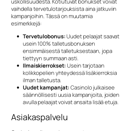
uskollisuudesta. Kotiutuvat bonukset voivat
vaihdella tervetulotarjouksista aina jatkuviin
kampanjoihin. Tässä on muutamia
esimerkkejä:
Tervetulobonus:
Uudet pelaajat saavat
usein 100% talletusbonuksen
ensimmäisestä talletuksestaan, jopa
tiettyyn summaan asti.
Ilmaiskierrokset:
Usein tarjotaan
kolikkopelien yhteydessä lisäkierroksia
ilman talletusta.
Uudet kampanjat:
Casinolo julkaisee
säännöllisesti uusia kampanjoita, joiden
avulla pelaajat voivat ansaita lisää etuja.
Asiakaspalvelu