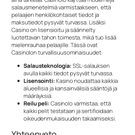
salausmenetelmiä varmistaakseen, että
pelaajien henkilökohtaiset tiedot ja
maksutiedot pysyvät turvassa. Lisäksi
Casino on lisensioitu ja säännelty
luotettavan tahon toimesta, mikä tuo lisää
mielenrauhaa pelaajille. Tässä ovat
Casinolon turvallisuusominaisuudet:
Salausteknologia:
SSL-salauksen
avulla kaikki tiedot pysyvät turvassa.
Lisensointi:
Kasino noudattaa kaikkia
alueellisia ja kansainvälisiä sääntöjä ja
määräyksiä.
Reilu peli:
Casinolo varmistaa, että
kaikki pelit testataan ja sertifioidaan
oikeudenmukaisuuden takaamiseksi.
Yhteenveto