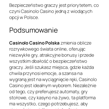
Bezpieczeństwo graczy jest priorytetem, co
czyni Casinolo Casino jedną z wiodących
opcji w Polsce.
Podsumowanie
Casinolo Casino Polska
zmienia oblicze
rozrywkowego świata online, oferując
niezwykłe gry, atrakcyjne bonusy i przede
wszystkim dbałość o bezpieczeństwo
graczy. Jeśli szukasz miejsca, gdzie każda
chwila przynosi emocje, a szansa na
wygraną jest na wyciągnięcie ręki, Casinolo
Casino jest idealnym wyborem. Niezależnie
od tego, czy preferujesz automaty, gry
stołowe, czy kasyno na żywo, ta platforma
ma wszystko, czego potrzebujesz, aby