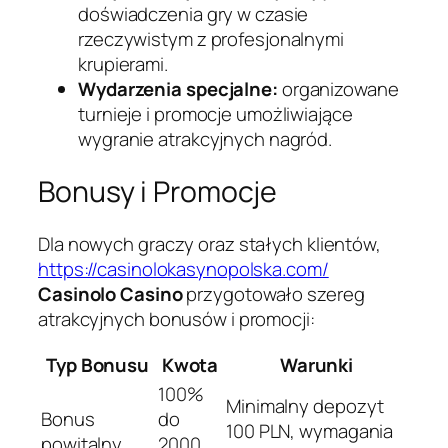
doświadczenia gry w czasie
rzeczywistym z profesjonalnymi
krupierami.
Wydarzenia specjalne:
organizowane
turnieje i promocje umożliwiające
wygranie atrakcyjnych nagród.
Bonusy i Promocje
Dla nowych graczy oraz stałych klientów,
https://casinolokasynopolska.com/
Casinolo Casino
przygotowało szereg
atrakcyjnych bonusów i promocji:
Typ Bonusu
Kwota
Warunki
100%
Minimalny depozyt
Bonus
do
100 PLN, wymagania
powitalny
2000