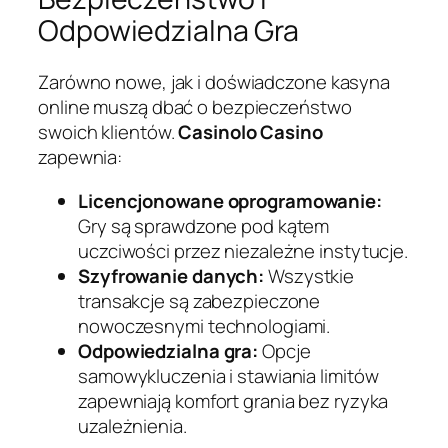
Odpowiedzialna Gra
Zarówno nowe, jak i doświadczone kasyna
online muszą dbać o bezpieczeństwo
swoich klientów.
Casinolo Casino
zapewnia:
Licencjonowane oprogramowanie:
Gry są sprawdzone pod kątem
uczciwości przez niezależne instytucje.
Szyfrowanie danych:
Wszystkie
transakcje są zabezpieczone
nowoczesnymi technologiami.
Odpowiedzialna gra:
Opcje
samowykluczenia i stawiania limitów
zapewniają komfort grania bez ryzyka
uzależnienia.