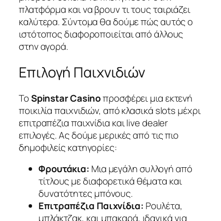
πλατφόρμα και να βρουν τι τους ταιριάζει
καλύτερα. Σύντομα θα δούμε πώς αυτός ο
ιστότοπος διαφοροποιείται από άλλους
στην αγορά.
Επιλογή Παιχνιδιών
Το
Spinstar Casino
προσφέρει μια εκτενή
ποικιλία παιχνιδιών, από κλασικά slots μέχρι
επιτραπέζια παιχνίδια και live dealer
επιλογές. Ας δούμε μερικές από τις πιο
δημοφιλείς κατηγορίες:
Φρουτάκια:
Μια μεγάλη συλλογή από
τίτλους με διαφορετικά θέματα και
δυνατότητες μπόνους.
Επιτραπέζια Παιχνίδια:
Ρουλέτα,
μπλάκτζακ, και μπακαρά, ιδανικά για