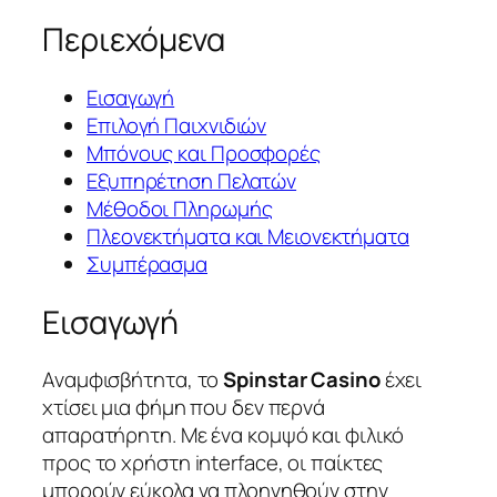
Περιεχόμενα
Εισαγωγή
Επιλογή Παιχνιδιών
Μπόνους και Προσφορές
Εξυπηρέτηση Πελατών
Μέθοδοι Πληρωμής
Πλεονεκτήματα και Μειονεκτήματα
Συμπέρασμα
Εισαγωγή
Αναμφισβήτητα, το
Spinstar Casino
έχει
χτίσει μια φήμη που δεν περνά
απαρατήρητη. Με ένα κομψό και φιλικό
προς το χρήστη interface, οι παίκτες
μπορούν εύκολα να πλοηγηθούν στην