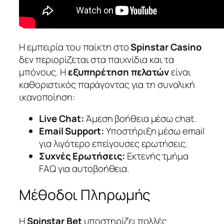
Η εμπειρία του παίκτη στο
Spinstar Casino
δεν περιορίζεται στα παιχνίδια και τα
μπόνους. Η
εξυπηρέτηση πελατών
είναι
καθοριστικός παράγοντας για τη συνολική
ικανοποίηση:
Live Chat:
Άμεση βοήθεια μέσω chat.
Email Support:
Υποστήριξη μέσω email
για λιγότερο επείγουσες ερωτήσεις.
Συχνές Ερωτήσεις:
Εκτενής τμήμα
FAQ για αυτοβοήθεια.
Μέθοδοι Πληρωμής
Η
Spinstar Bet
υποστηρίζει πολλές