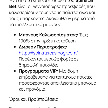
Ένα από τα επικερδή σημεία του
Spinstar
Bet
είναι οι γενναιόδωρες προσφορές που
καλωσορίζουν τους νέους παίκτες αλλά και
τους υπάρχοντες. Ακολουθούν μερικά από
τα πιο ελκυστικά μπόνους:
Μπόνους Καλωσορίσματος:
Έως
100% στην πρώτη κατάθεση.
Δωρεάν Περιστροφές:
https://spinstarcasinogr.com/
Παρέχονται μερικές φορές σε
δημοφιλή παιχνίδια.
Προγράμματα VIP:
Μια δομή
επιβράβευσης για τακτικούς παίκτες,
προσφέροντας αποκλειστικά μπόνους
και προνόμια.
Όροι και Προϋποθέσεις