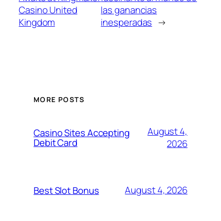
Casino United
las ganancias
Kingdom
inesperadas
→
MORE POSTS
August 4,
Casino Sites Accepting
Debit Card
2026
August 4, 2026
Best Slot Bonus