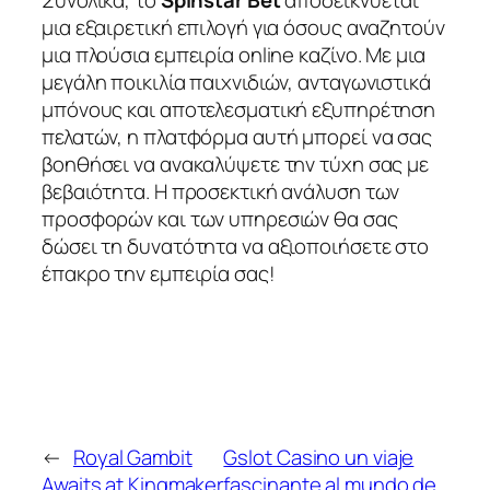
Συνολικά, το
Spinstar Bet
αποδεικνύεται
μια εξαιρετική επιλογή για όσους αναζητούν
μια πλούσια εμπειρία online καζίνο. Με μια
μεγάλη ποικιλία παιχνιδιών, ανταγωνιστικά
μπόνους και αποτελεσματική εξυπηρέτηση
πελατών, η πλατφόρμα αυτή μπορεί να σας
βοηθήσει να ανακαλύψετε την τύχη σας με
βεβαιότητα. Η προσεκτική ανάλυση των
προσφορών και των υπηρεσιών θα σας
δώσει τη δυνατότητα να αξιοποιήσετε στο
έπακρο την εμπειρία σας!
←
Royal Gambit
Gslot Casino un viaje
Awaits at Kingmaker
fascinante al mundo de