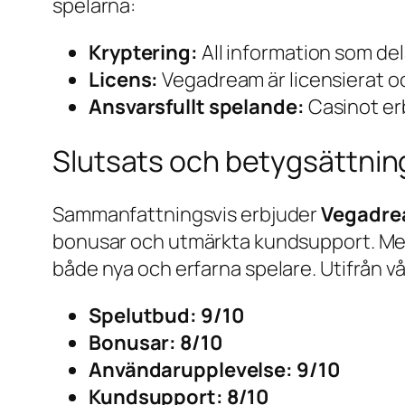
spelarna:
Kryptering:
All information som del
Licens:
Vegadream är licensierat och
Ansvarsfullt spelande:
Casinot erb
Slutsats och betygsättnin
Sammanfattningsvis erbjuder
Vegadre
bonusar och utmärkta kundsupport. Med 
både nya och erfarna spelare. Utifrån v
Spelutbud: 9/10
Bonusar: 8/10
Användarupplevelse: 9/10
Kundsupport: 8/10