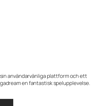
r sin användarvänliga plattform och ett
egadream en fantastisk spelupplevelse.