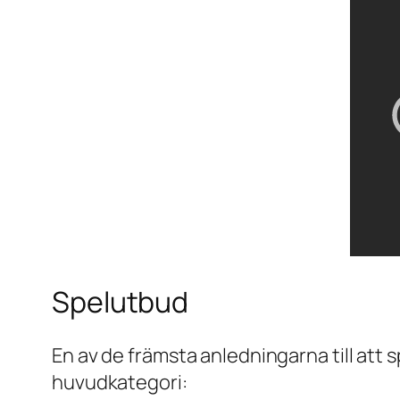
Spelutbud
En av de främsta anledningarna till att
huvudkategori: