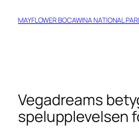
Skip
to
MAYFLOWER BOCAWINA NATIONAL PAR
content
Vegadreams betyg
spelupplevelsen fö