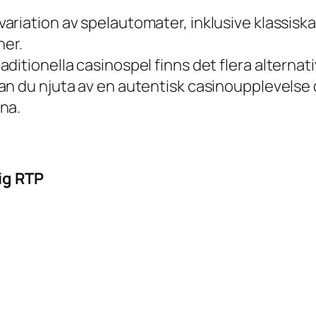
ariation av spelautomater, inklusive klassis
er.
ditionella casinospel finns det flera alternat
an du njuta av en autentisk casinoupplevelse 
na.
ig RTP