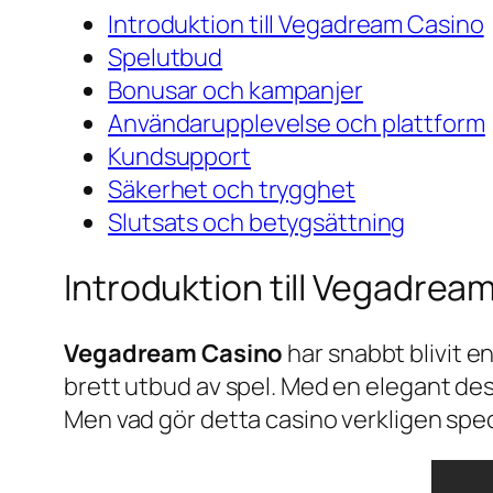
Introduktion till Vegadream Casino
Spelutbud
Bonusar och kampanjer
Användarupplevelse och plattform
Kundsupport
Säkerhet och trygghet
Slutsats och betygsättning
Introduktion till Vegadrea
Vegadream Casino
har snabbt blivit e
brett utbud av spel. Med en elegant de
Men vad gör detta casino verkligen specie