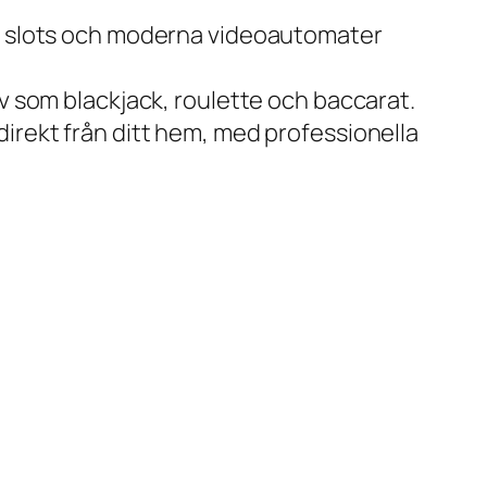
ka slots och moderna videoautomater
iv som blackjack, roulette och baccarat.
direkt från ditt hem, med professionella