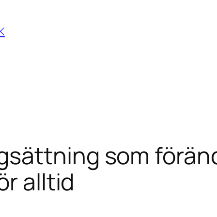
K
sättning som förän
r alltid