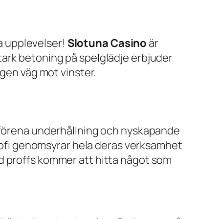
ga upplevelser!
Slotuna Casino
är
stark betoning på
spelglädje
erbjuder
egen väg mot vinster.
n förena underhållning och nyskapande
losofi genomsyrar hela deras verksamhet
d proffs kommer att hitta något som