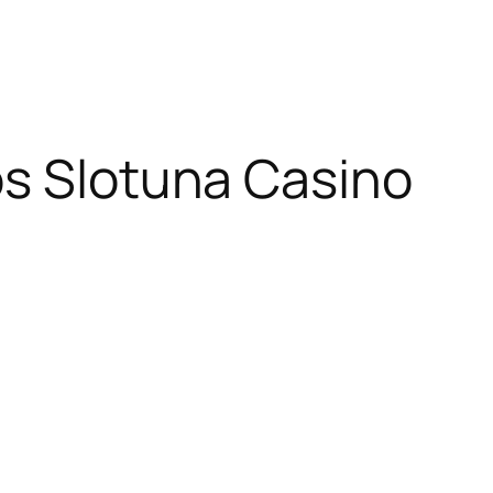
os Slotuna Casino