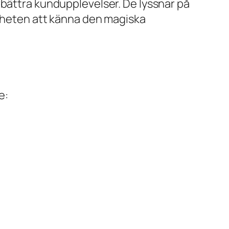
rbättra kundupplevelser. De lyssnar på
igheten att känna den magiska
e: