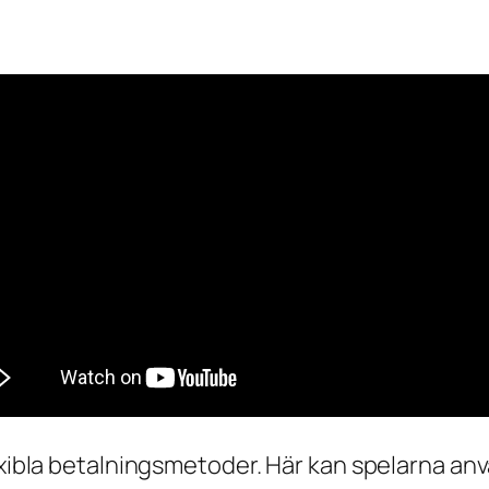
lexibla betalningsmetoder. Här kan spelarna an