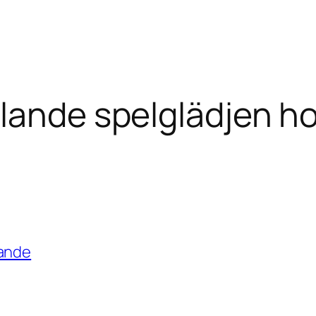
llande spelglädjen h
lande