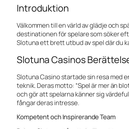
Introduktion
Välkommen till en värld av glädje och spä
destinationen för spelare som söker ef
Slotuna ett brett utbud av spel där du k
Slotuna Casinos Berättels
Slotuna Casino startade sin resa med e
teknik. Deras motto: “Spel är mer än bl
och gör att spelarna känner sig värdef
fångar deras intresse.
Kompetent och Inspirerande Team