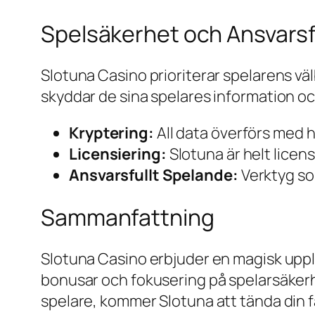
Spelsäkerhet och Ansvarsf
Slotuna Casino prioriterar spelarens v
skyddar de sina spelares information oc
Kryptering:
All data överförs med 
Licensiering:
Slotuna är helt licensi
Ansvarsfullt Spelande:
Verktyg som
Sammanfattning
Slotuna Casino erbjuder en magisk upple
bonusar och fokusering på spelarsäkerhe
spelare, kommer Slotuna att tända din 