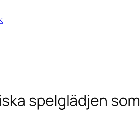
K
ska spelglädjen som