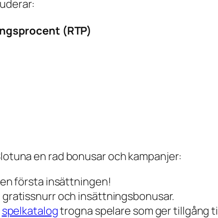
luderar:
ingsprocent (RTP)
 Slotuna en rad bonusar och kampanjer:
den första insättningen!
 gratissnurr och insättningsbonusar.
r
spelkatalog
trogna spelare som ger tillgång ti