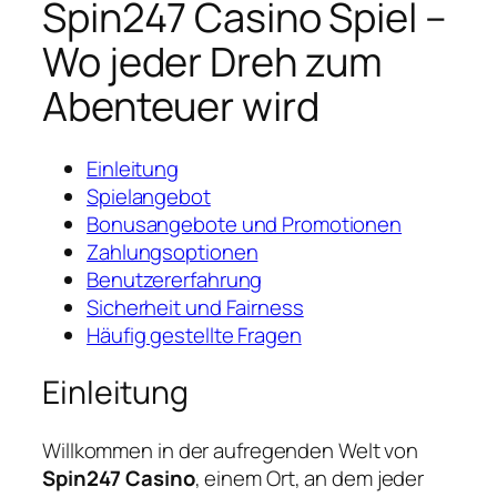
Spin247 Casino Spiel –
Wo jeder Dreh zum
Abenteuer wird
Einleitung
Spielangebot
Bonusangebote und Promotionen
Zahlungsoptionen
Benutzererfahrung
Sicherheit und Fairness
Häufig gestellte Fragen
Einleitung
Willkommen in der aufregenden Welt von
Spin247 Casino
, einem Ort, an dem jeder