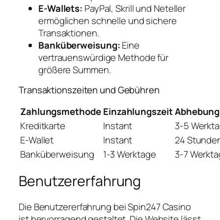
E-Wallets:
PayPal, Skrill und Neteller
ermöglichen schnelle und sichere
Transaktionen.
Banküberweisung:
Eine
vertrauenswürdige Methode für
größere Summen.
Transaktionszeiten und Gebühren
Zahlungsmethode
Einzahlungszeit
Abhebung
Kreditkarte
Instant
3-5 Werkt
E-Wallet
Instant
24 Stunde
Banküberweisung
1-3 Werktage
3-7 Werkt
Benutzererfahrung
Die Benutzererfahrung bei Spin247 Casino
ist hervorragend gestaltet. Die Website lässt