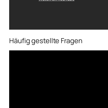
Häufig gestellte Fragen