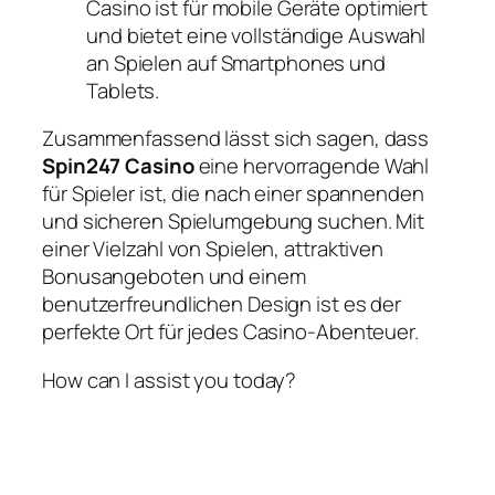
Casino ist für mobile Geräte optimiert
und bietet eine vollständige Auswahl
an Spielen auf Smartphones und
Tablets.
Zusammenfassend lässt sich sagen, dass
Spin247 Casino
eine hervorragende Wahl
für Spieler ist, die nach einer spannenden
und sicheren Spielumgebung suchen. Mit
einer Vielzahl von Spielen, attraktiven
Bonusangeboten und einem
benutzerfreundlichen Design ist es der
perfekte Ort für jedes Casino-Abenteuer.
How can I assist you today?