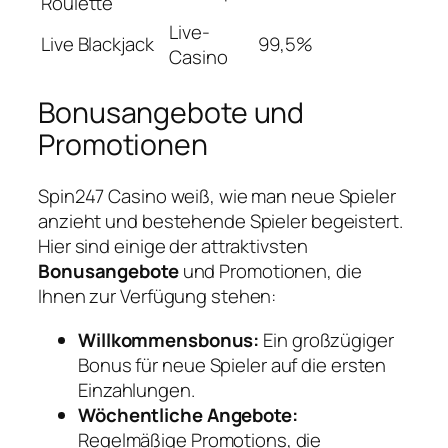
Roulette
Live-
Live Blackjack
99,5%
Casino
Bonusangebote und
Promotionen
Spin247 Casino weiß, wie man neue Spieler
anzieht und bestehende Spieler begeistert.
Hier sind einige der attraktivsten
Bonusangebote
und Promotionen, die
Ihnen zur Verfügung stehen:
Willkommensbonus:
Ein großzügiger
Bonus für neue Spieler auf die ersten
Einzahlungen.
Wöchentliche Angebote:
Regelmäßige Promotions, die