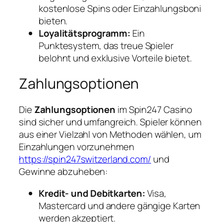
kostenlose Spins oder Einzahlungsboni
bieten.
Loyalitätsprogramm:
Ein
Punktesystem, das treue Spieler
belohnt und exklusive Vorteile bietet.
Zahlungsoptionen
Die
Zahlungsoptionen
im Spin247 Casino
sind sicher und umfangreich. Spieler können
aus einer Vielzahl von Methoden wählen, um
Einzahlungen vorzunehmen
https://spin247switzerland.com/
und
Gewinne abzuheben:
Kredit- und Debitkarten:
Visa,
Mastercard und andere gängige Karten
werden akzeptiert.