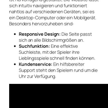
sich intuitiv navigieren und funktioniert
nahtlos auf verschiedenen Geräten, sei es
ein Desktop-Computer oder ein Mobilgerät.
Besonders hervorzuheben sind:
Responsive Design:
Die Seite passt
sich an alle Bildschirmgrößen an.
Suchfunktion:
Eine effektive
Suchleiste, mit der Spieler ihre
Lieblingsspiele schnell finden können.
Kundenservice:
Ein hilfsbereiter
Support steht den Spielern rund um die
Uhr zur Verfügung.