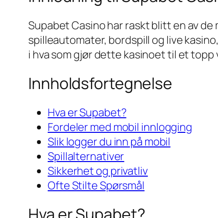
Supabet Casino har raskt blitt en av de 
spilleautomater, bordspill og live kasi
i hva som gjør dette kasinoet til et topp 
Innholdsfortegnelse
Hva er Supabet?
Fordeler med mobil innlogging
Slik logger du inn på mobil
Spillalternativer
Sikkerhet og privatliv
Ofte Stilte Spørsmål
Hva er Supabet?