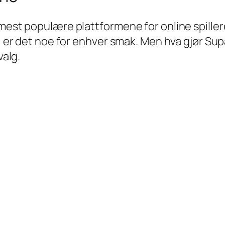
mest populære plattformene for online spillere.
no, er det noe for enhver smak. Men hva gjør S
valg.