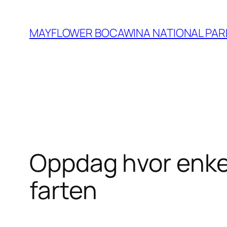
Skip
to
MAYFLOWER BOCAWINA NATIONAL PAR
content
Oppdag hvor enkel
farten