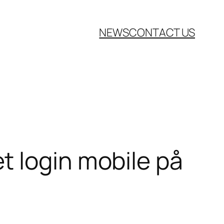
NEWS
CONTACT US
t login mobile på