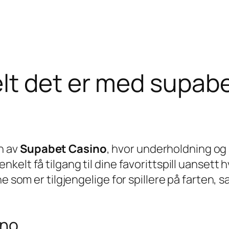
t det er med supabe
n av
Supabet Casino
, hvor underholdning og
nkelt få tilgang til dine favorittspill uansett
ne som er tilgjengelige for spillere på farten
ino