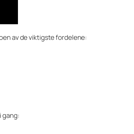
 noen av de viktigste fordelene:
i gang: