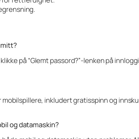
 for rettferdighet.
begrensning.
 mitt?
å klikke på “Glemt passord?”-lenken på innlogg
or mobilspillere, inkludert gratisspinn og inn
bil og datamaskin?