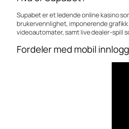
Supabet er et ledende online kasino som t
brukervennlighet, imponerende grafikk o
videoautomater, samt live dealer-spill 
Fordeler med mobil innlog