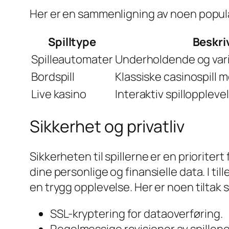
Her er en sammenligning av noen populæ
Spilltype
Beskri
Spilleautomater
Underholdende og var
Bordspill
Klassiske casinospill m
Live kasino
Interaktiv spillopplev
Sikkerhet og privatliv
Sikkerheten til spillerne er en priorite
dine personlige og finansielle data. I till
en trygg opplevelse. Her er noen tiltak 
SSL-kryptering for dataoverføring.