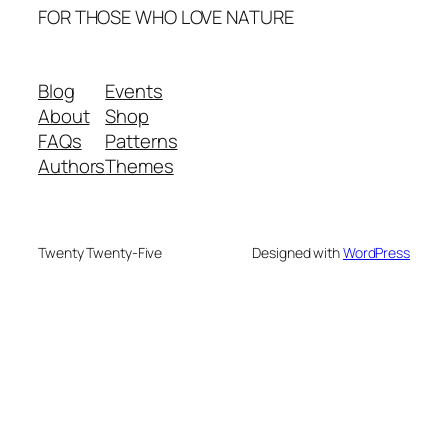
FOR THOSE WHO LOVE NATURE
Blog
Events
About
Shop
FAQs
Patterns
Authors
Themes
Twenty Twenty-Five
Designed with
WordPress