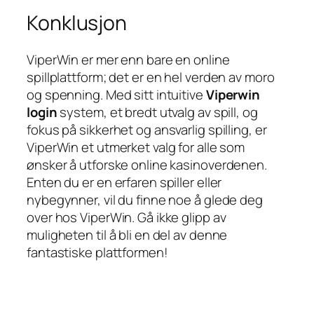
Konklusjon
ViperWin er mer enn bare en online
spillplattform; det er en hel verden av moro
og spenning. Med sitt intuitive
Viperwin
login
system, et bredt utvalg av spill, og
fokus på sikkerhet og ansvarlig spilling, er
ViperWin et utmerket valg for alle som
ønsker å utforske online kasinoverdenen.
Enten du er en erfaren spiller eller
nybegynner, vil du finne noe å glede deg
over hos ViperWin. Gå ikke glipp av
muligheten til å bli en del av denne
fantastiske plattformen!