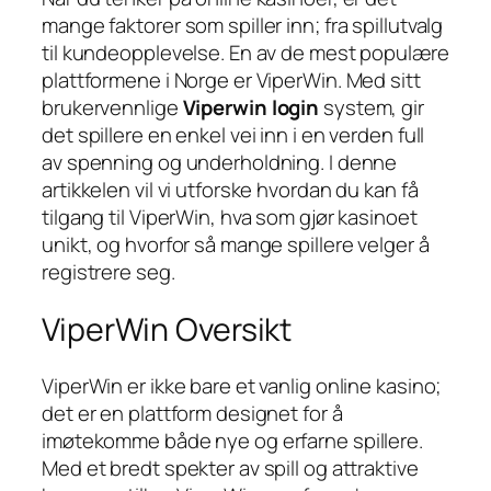
mange faktorer som spiller inn; fra spillutvalg
til kundeopplevelse. En av de mest populære
plattformene i Norge er ViperWin. Med sitt
brukervennlige
Viperwin login
system, gir
det spillere en enkel vei inn i en verden full
av spenning og underholdning. I denne
artikkelen vil vi utforske hvordan du kan få
tilgang til ViperWin, hva som gjør kasinoet
unikt, og hvorfor så mange spillere velger å
registrere seg.
ViperWin Oversikt
ViperWin er ikke bare et vanlig online kasino;
det er en plattform designet for å
imøtekomme både nye og erfarne spillere.
Med et bredt spekter av spill og attraktive