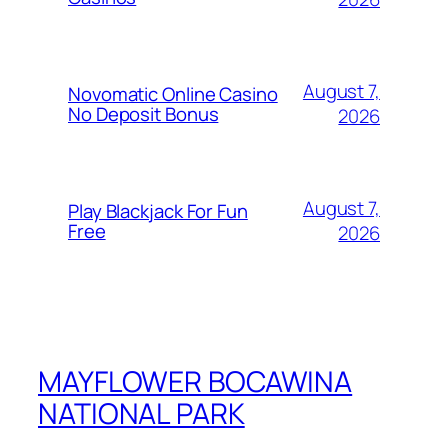
August 7,
Novomatic Online Casino
No Deposit Bonus
2026
August 7,
Play Blackjack For Fun
Free
2026
MAYFLOWER BOCAWINA
NATIONAL PARK