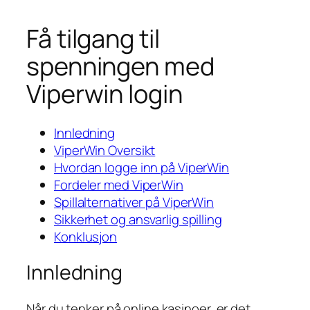
Få tilgang til
spenningen med
Viperwin login
Innledning
ViperWin Oversikt
Hvordan logge inn på ViperWin
Fordeler med ViperWin
Spillalternativer på ViperWin
Sikkerhet og ansvarlig spilling
Konklusjon
Innledning
Når du tenker på online kasinoer, er det