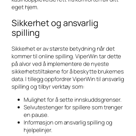
eget hjem.
Sikkerhet og ansvarlig
spilling
Sikkerhet er av største betydning når det
kommer til online spilling. ViperWin tar dette
på alvor ved å implementere de nyeste
sikkerhetstiltakene for å beskytte brukernes
data. I tillegg oppfordrer ViperWin til ansvarlig
spilling og tilbyr verktøy som:
Mulighet for å sette innskuddsgrenser.
Selvutestenger for spillere som trenger
en pause.
Informasjon om ansvarlig spilling og
hjelpelinjer.