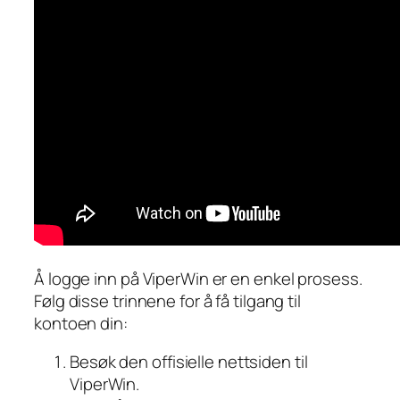
Å logge inn på ViperWin er en enkel prosess.
Følg disse trinnene for å få tilgang til
kontoen din:
Besøk den offisielle nettsiden til
ViperWin.