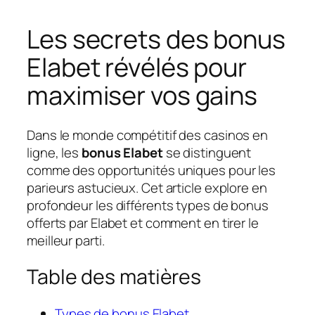
Les secrets des bonus
Elabet révélés pour
maximiser vos gains
Dans le monde compétitif des casinos en
ligne, les
bonus Elabet
se distinguent
comme des opportunités uniques pour les
parieurs astucieux. Cet article explore en
profondeur les différents types de bonus
offerts par Elabet et comment en tirer le
meilleur parti.
Table des matières
Types de bonus Elabet