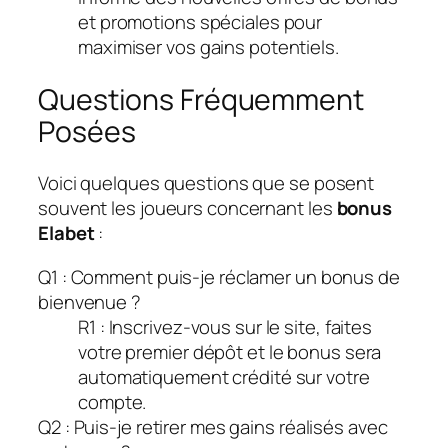
et promotions spéciales pour
maximiser vos gains potentiels.
Questions Fréquemment
Posées
Voici quelques questions que se posent
souvent les joueurs concernant les
bonus
Elabet
:
Q1 : Comment puis-je réclamer un bonus de
bienvenue ?
R1 : Inscrivez-vous sur le site, faites
votre premier dépôt et le bonus sera
automatiquement crédité sur votre
compte.
Q2 : Puis-je retirer mes gains réalisés avec