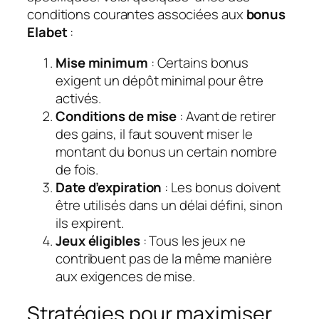
conditions courantes associées aux
bonus
Elabet
:
Mise minimum
: Certains bonus
exigent un dépôt minimal pour être
activés.
Conditions de mise
: Avant de retirer
des gains, il faut souvent miser le
montant du bonus un certain nombre
de fois.
Date d’expiration
: Les bonus doivent
être utilisés dans un délai défini, sinon
ils expirent.
Jeux éligibles
: Tous les jeux ne
contribuent pas de la même manière
aux exigences de mise.
Stratégies pour maximiser