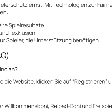
elerschutz ernst. Mit Technologien zur Fair
men:
ire Spielresultate
und -exklusion
für Spieler, die Unterstützung benötigen
AQ)
ino an?
e die Website, klicken Sie auf “Registrieren”
er Willkommensboni, Reload-Boni und Freispie