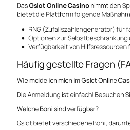
Das
Gslot Online Casino
nimmt den Spi
bietet die Plattform folgende Maßnah
RNG (Zufallszahlengenerator) für fa
Optionen zur Selbstbeschränkung 
Verfügbarkeit von Hilfsressourcen 
Häufig gestellte Fragen (F
Wie melde ich mich im Gslot Online Cas
Die Anmeldung ist einfach! Besuchen Si
Welche Boni sind verfügbar?
Gslot bietet verschiedene Boni, darunt