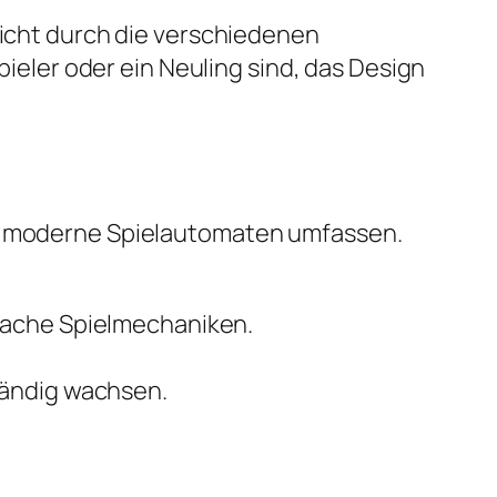
eicht durch die verschiedenen
pieler oder ein Neuling sind, das Design
uch moderne Spielautomaten umfassen.
nfache Spielmechaniken.
tändig wachsen.