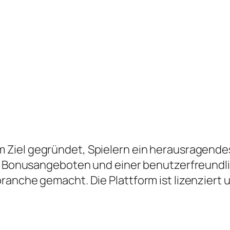
 Ziel gegründet, Spielern ein herausragendes 
en Bonusangeboten und einer benutzerfreundli
anche gemacht. Die Plattform ist lizenziert u