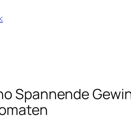
K
ino Spannende Gewi
tomaten