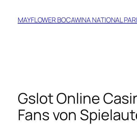
Skip
to
MAYFLOWER BOCAWINA NATIONAL PAR
content
Gslot Online Cas
Fans von Spielau