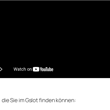
, die Sie im Gslot finden können: