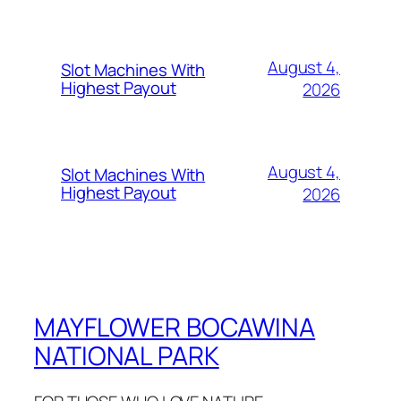
August 4,
Slot Machines With
Highest Payout
2026
August 4,
Slot Machines With
Highest Payout
2026
MAYFLOWER BOCAWINA
NATIONAL PARK