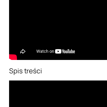
Spis treści