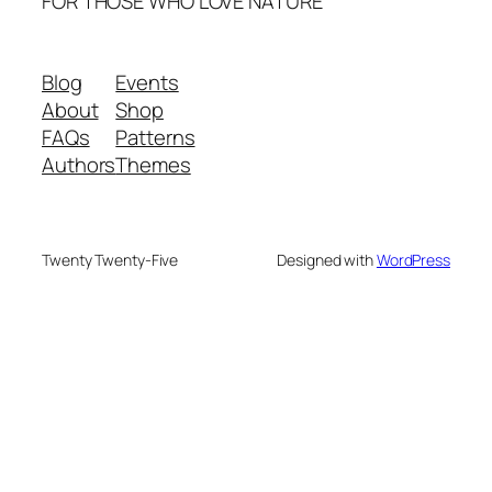
FOR THOSE WHO LOVE NATURE
Blog
Events
About
Shop
FAQs
Patterns
Authors
Themes
Twenty Twenty-Five
Designed with
WordPress