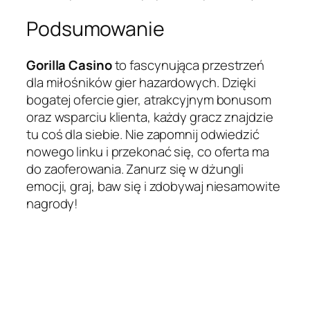
Podsumowanie
Gorilla Casino
to fascynująca przestrzeń
dla miłośników gier hazardowych. Dzięki
bogatej ofercie gier, atrakcyjnym bonusom
oraz wsparciu klienta, każdy gracz znajdzie
tu coś dla siebie. Nie zapomnij odwiedzić
nowego linku i przekonać się, co oferta ma
do zaoferowania. Zanurz się w dżungli
emocji, graj, baw się i zdobywaj niesamowite
nagrody!