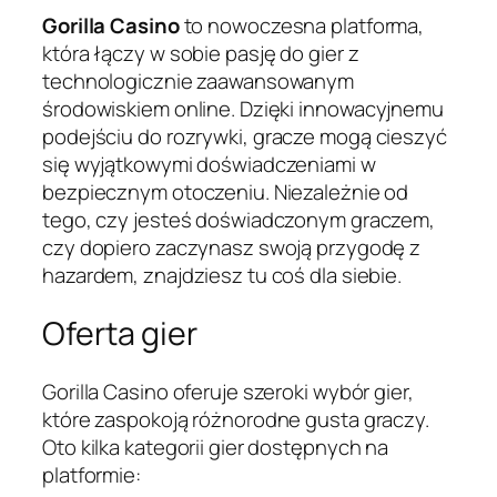
Gorilla Casino
to nowoczesna platforma,
która łączy w sobie pasję do gier z
technologicznie zaawansowanym
środowiskiem online. Dzięki
innowacyjnemu
podejściu
do rozrywki, gracze mogą cieszyć
się wyjątkowymi doświadczeniami w
bezpiecznym otoczeniu. Niezależnie od
tego, czy jesteś doświadczonym graczem,
czy dopiero zaczynasz swoją przygodę z
hazardem, znajdziesz tu coś dla siebie.
Oferta gier
Gorilla Casino oferuje szeroki wybór gier,
które zaspokoją różnorodne gusta graczy.
Oto kilka kategorii gier dostępnych na
platformie: