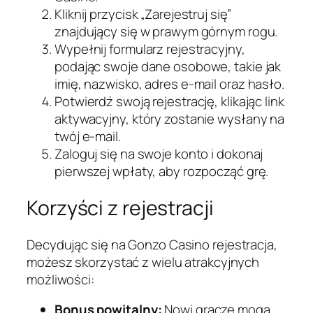
Kliknij przycisk „Zarejestruj się”
znajdujący się w prawym górnym rogu.
Wypełnij formularz rejestracyjny,
podając swoje dane osobowe, takie jak
imię, nazwisko, adres e-mail oraz hasło.
Potwierdź swoją rejestrację, klikając link
aktywacyjny, który zostanie wysłany na
twój e-mail.
Zaloguj się na swoje konto i dokonaj
pierwszej wpłaty, aby rozpocząć grę.
Korzyści z rejestracji
Decydując się na
Gonzo Casino rejestracja
,
możesz skorzystać z wielu atrakcyjnych
możliwości:
Bonus powitalny:
Nowi gracze mogą