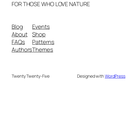
FOR THOSE WHO LOVE NATURE
Blog
Events
About
Shop
FAQs
Patterns
Authors
Themes
Twenty Twenty-Five
Designed with
WordPress