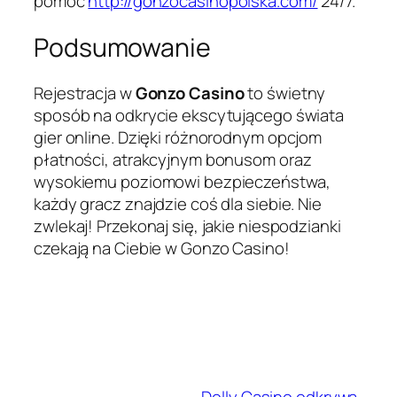
pomoc
http://gonzocasinopolska.com/
24/7.
Podsumowanie
Rejestracja w
Gonzo Casino
to świetny
sposób na odkrycie ekscytującego świata
gier online. Dzięki różnorodnym opcjom
płatności, atrakcyjnym bonusom oraz
wysokiemu poziomowi bezpieczeństwa,
każdy gracz znajdzie coś dla siebie. Nie
zwlekaj! Przekonaj się, jakie niespodzianki
czekają na Ciebie w Gonzo Casino!
Dolly Casino odkrywa