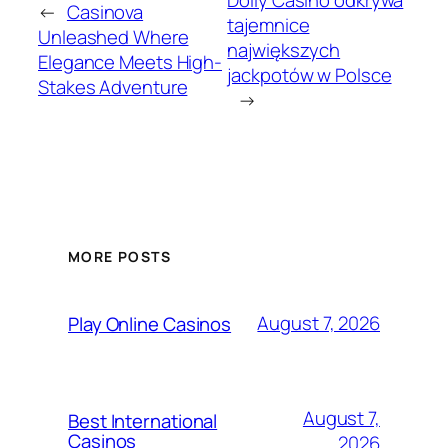
←
Casinova
tajemnice
Unleashed Where
największych
Elegance Meets High-
jackpotów w Polsce
Stakes Adventure
→
MORE POSTS
August 7, 2026
Play Online Casinos
August 7,
Best International
Casinos
2026