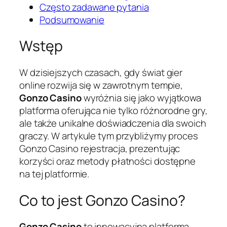
Często zadawane pytania
Podsumowanie
Wstęp
W dzisiejszych czasach, gdy świat gier
online rozwija się w zawrotnym tempie,
Gonzo Casino
wyróżnia się jako wyjątkowa
platforma oferująca nie tylko różnorodne gry,
ale także unikalne doświadczenia dla swoich
graczy. W artykule tym przybliżymy proces
Gonzo Casino rejestracja
, prezentując
korzyści oraz metody płatności dostępne
na tej platformie.
Co to jest Gonzo Casino?
Gonzo Casino
to innowacyjna platforma