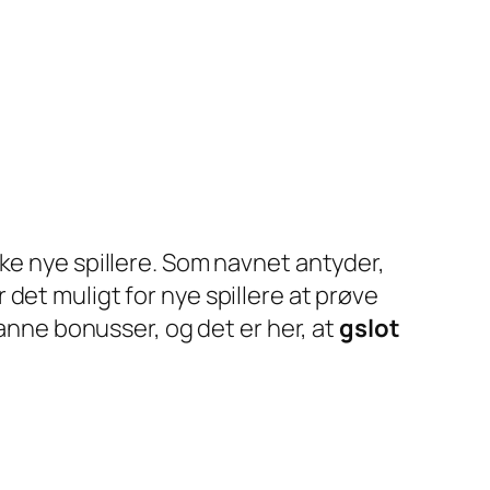
kke nye spillere. Som navnet antyder,
det muligt for nye spillere at prøve
danne bonusser, og det er her, at
gslot