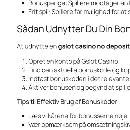
Bonuspenge: Spillere modtager en 
Frit spil: Spillere får mulighed for a
Sådan Udnytter Du Din Bo
At udnytte en
gslot casino no deposi
Opret en konto på Gslot Casino.
Find den aktuelle bonuskode og kop
Indtast bonuskoden i det relevante f
Aktivér bonusen og begynd at spille
Tips til Effektiv Brug af Bonuskoder
Læs vilkårene for bonusserne nøje, så
Vær opmærksom på omsætningskra