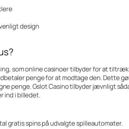
klere
venligt design
nus?
ng, som online casinoer tilbyder for at tiltræ
ndbetaler penge for at modtage den. Dette gør 
e egne penge. Gslot Casino tilbyder jævnligt så
ind i billedet.
antal gratis spins på udvalgte spilleautomater.