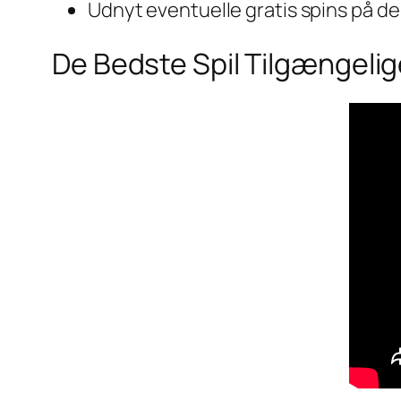
Udnyt eventuelle gratis spins på d
De Bedste Spil Tilgængeli