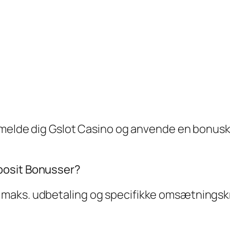
ilmelde dig Gslot Casino og anvende en bonusk
posit Bonusser?
aks. udbetaling og specifikke omsætningskrav