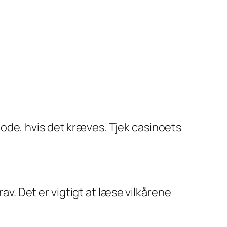
ode, hvis det kræves. Tjek casinoets
. Det er vigtigt at læse vilkårene