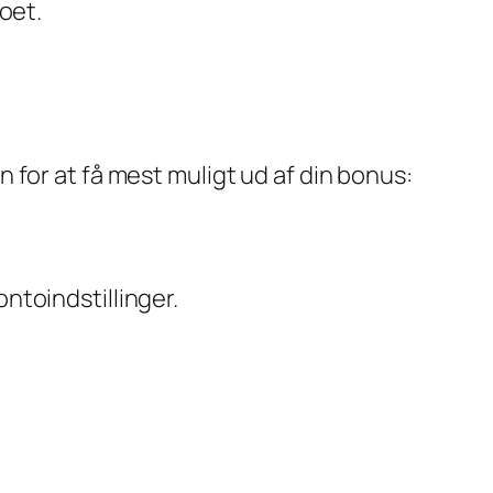
oet.
n for at få mest muligt ud af din bonus:
ntoindstillinger.