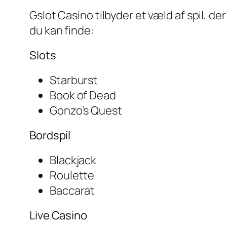
Gslot Casino tilbyder et væld af spil, de
du kan finde:
Slots
Starburst
Book of Dead
Gonzo’s Quest
Bordspil
Blackjack
Roulette
Baccarat
Live Casino