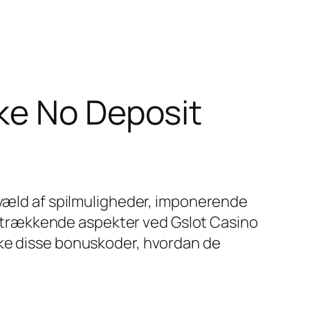
ke No Deposit
 væld af spilmuligheder, imponerende
 tiltrækkende aspekter ved Gslot Casino
orske disse bonuskoder, hvordan de