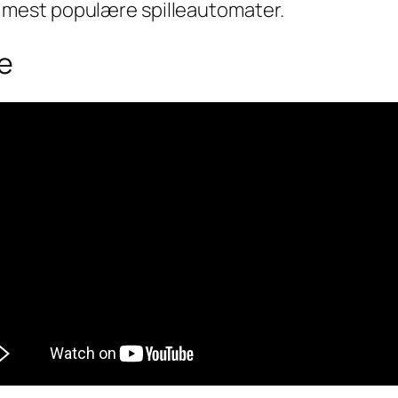
e mest populære spilleautomater.
ge