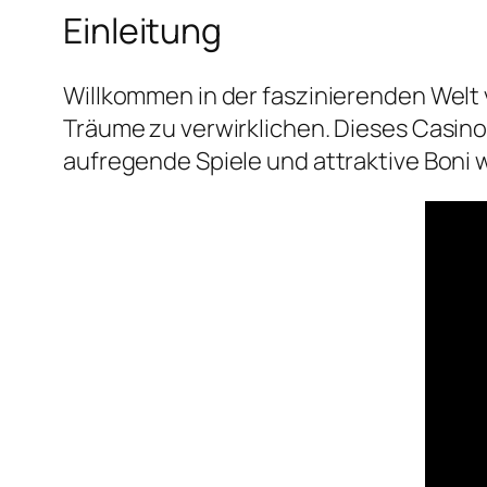
Einleitung
Willkommen in der faszinierenden Welt
Träume zu verwirklichen. Dieses Casino 
aufregende Spiele und attraktive Boni 