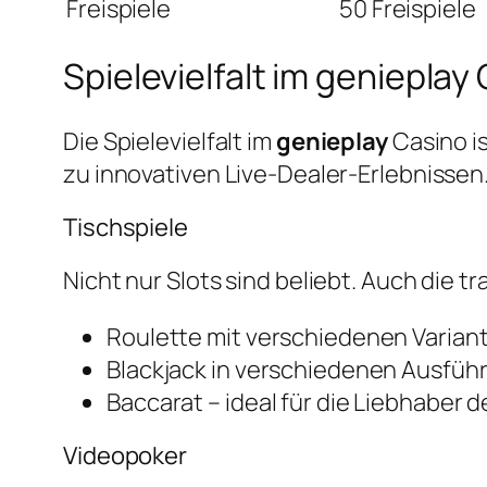
Freispiele
50 Freispiele
Spielevielfalt im genieplay
Die Spielevielfalt im
genieplay
Casino i
zu innovativen Live-Dealer-Erlebnissen
Tischspiele
Nicht nur Slots sind beliebt. Auch die tr
Roulette mit verschiedenen Varian
Blackjack in verschiedenen Ausführ
Baccarat – ideal für die Liebhaber d
Videopoker