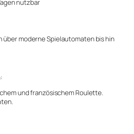
 Tagen nutzbar
en über moderne Spielautomaten bis hin
:
ischem und französischem Roulette.
nten.