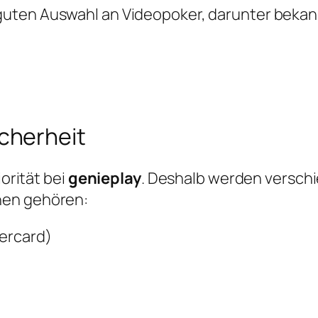
guten Auswahl an Videopoker, darunter bekan
cherheit
iorität bei
genieplay
. Deshalb werden versc
nen gehören:
tercard)