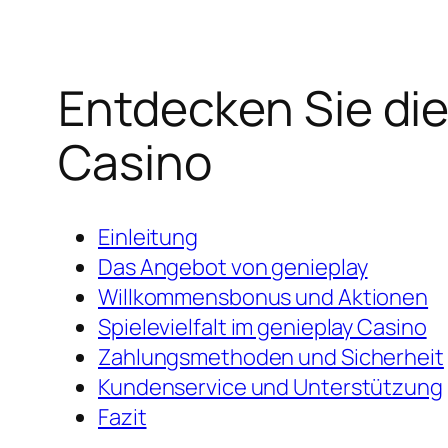
Entdecken Sie die
Casino
Einleitung
Das Angebot von genieplay
Willkommensbonus und Aktionen
Spielevielfalt im genieplay Casino
Zahlungsmethoden und Sicherheit
Kundenservice und Unterstützung
Fazit