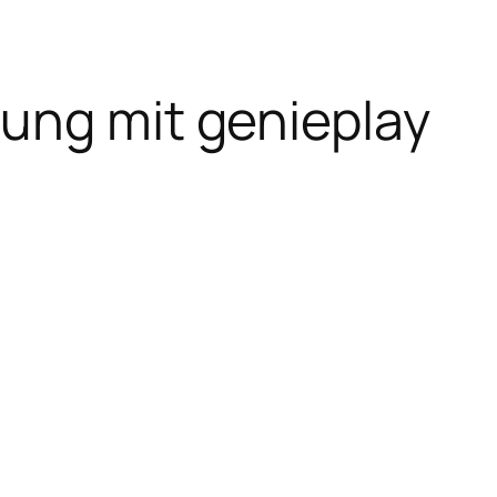
tung mit genieplay