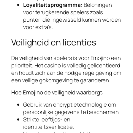
Loyaliteitsprogramma:
Beloningen
voor terugkerende spelers zoals
punten die ingewisseld kunnen worden
voor extra’s.
Veiligheid en licenties
De veiligheid van spelers is voor Emojino een
prioriteit. Het casino is volledig gelicentieerd
en houdt zich aan de nodige regelgeving om
een veilige gokomgeving te garanderen.
Hoe Emojino de veiligheid waarborgt:
Gebruik van encryptietechnologie om
persoonlijke gegevens te beschermen.
Strikte leeftijds- en
identiteitsverificatie.