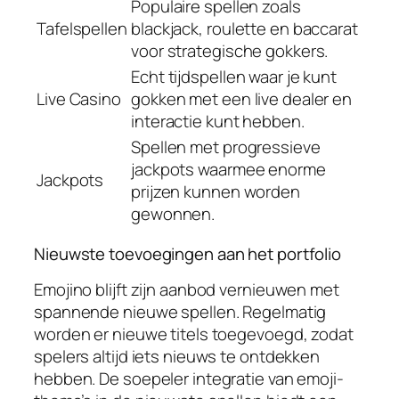
Populaire spellen zoals
Tafelspellen
blackjack, roulette en baccarat
voor strategische gokkers.
Echt tijdspellen waar je kunt
Live Casino
gokken met een live dealer en
interactie kunt hebben.
Spellen met progressieve
jackpots waarmee enorme
Jackpots
prijzen kunnen worden
gewonnen.
Nieuwste toevoegingen aan het portfolio
Emojino blijft zijn aanbod vernieuwen met
spannende nieuwe spellen. Regelmatig
worden er nieuwe titels toegevoegd, zodat
spelers altijd iets nieuws te ontdekken
hebben. De soepeler integratie van emoji-