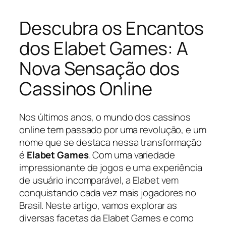
Descubra os Encantos
dos Elabet Games: A
Nova Sensação dos
Cassinos Online
Nos últimos anos, o mundo dos cassinos
online tem passado por uma revolução, e um
nome que se destaca nessa transformação
é
Elabet Games
. Com uma variedade
impressionante de jogos e uma experiência
de usuário incomparável, a Elabet vem
conquistando cada vez mais jogadores no
Brasil. Neste artigo, vamos explorar as
diversas facetas da Elabet Games e como