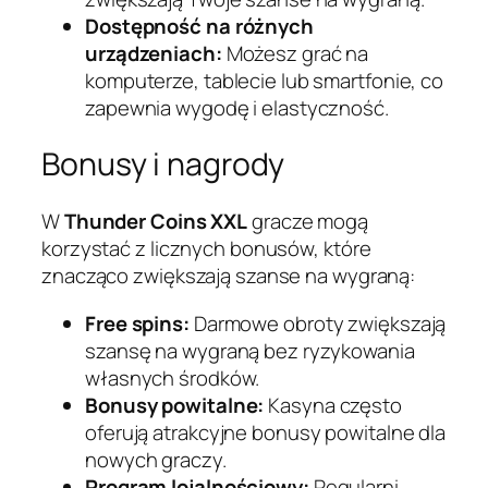
Dostępność na różnych
urządzeniach:
Możesz grać na
komputerze, tablecie lub smartfonie, co
zapewnia wygodę i elastyczność.
Bonusy i nagrody
W
Thunder Coins XXL
gracze mogą
korzystać z licznych bonusów, które
znacząco zwiększają szanse na wygraną:
Free spins:
Darmowe obroty zwiększają
szansę na wygraną bez ryzykowania
własnych środków.
Bonusy powitalne:
Kasyna często
oferują atrakcyjne bonusy powitalne dla
nowych graczy.
Program lojalnościowy:
Regularni