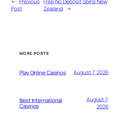
←
Previous
Free No Deposit Spins New
Post
Zealand
→
MORE POSTS
August 7, 2026
Play Online Casinos
August 7,
Best International
Casinos
2026