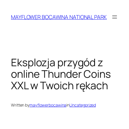
Skip
to
MAYFLOWER BOCAWINA NATIONAL PARK
content
Eksplozja przygód z
online Thunder Coins
XXL w Twoich rękach
Written by
mayflowerbocawina
in
Uncategorized