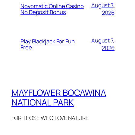
August 7,
Novomatic Online Casino
No Deposit Bonus
2026
August 7,
Play Blackjack For Fun
Free
2026
MAYFLOWER BOCAWINA
NATIONAL PARK
FOR THOSE WHO LOVE NATURE