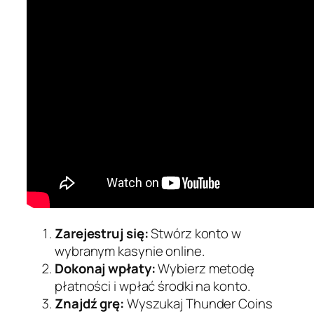
Zarejestruj się:
Stwórz konto w
wybranym kasynie online.
Dokonaj wpłaty:
Wybierz metodę
płatności i wpłać środki na konto.
Znajdź grę:
Wyszukaj
Thunder Coins