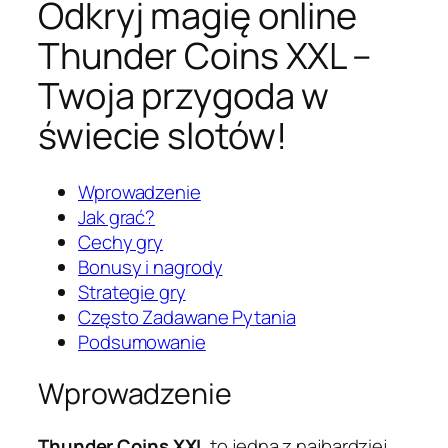
Odkryj magię online
Thunder Coins XXL –
Twoja przygoda w
świecie slotów!
Wprowadzenie
Jak grać?
Cechy gry
Bonusy i nagrody
Strategie gry
Często Zadawane Pytania
Podsumowanie
Wprowadzenie
Thunder Coins XXL
to jedna z najbardziej