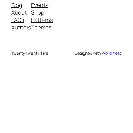
Blog
Events
About
Shop
FAQs
Patterns
Authors
Themes
Twenty Twenty-Five
Designed with
WordPress