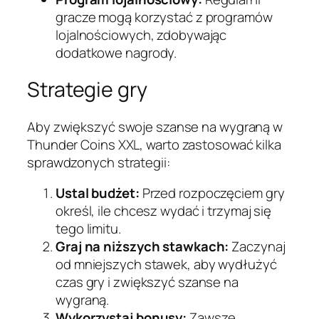
gracze mogą korzystać z programów
lojalnościowych, zdobywając
dodatkowe nagrody.
Strategie gry
Aby zwiększyć swoje szanse na wygraną w
Thunder Coins XXL
, warto zastosować kilka
sprawdzonych strategii:
Ustal budżet:
Przed rozpoczęciem gry
określ, ile chcesz wydać i trzymaj się
tego limitu.
Graj na niższych stawkach:
Zaczynaj
od mniejszych stawek, aby wydłużyć
czas gry i zwiększyć szanse na
wygraną.
Wykorzystaj bonusy:
Zawsze