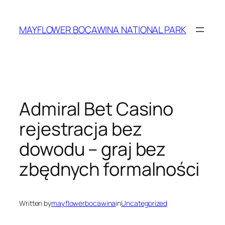
Skip
to
MAYFLOWER BOCAWINA NATIONAL PARK
content
Admiral Bet Casino
rejestracja bez
dowodu – graj bez
zbędnych formalności
Written by
mayflowerbocawina
in
Uncategorized