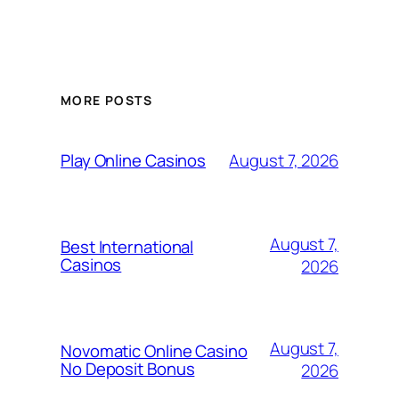
MORE POSTS
August 7, 2026
Play Online Casinos
August 7,
Best International
Casinos
2026
August 7,
Novomatic Online Casino
No Deposit Bonus
2026