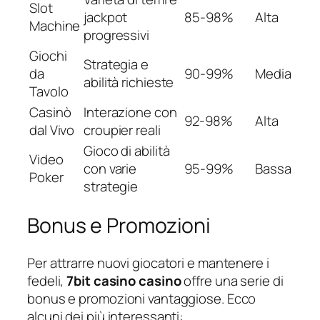
Slot
jackpot
85-98%
Alta
Machine
progressivi
Giochi
Strategia e
da
90-99%
Media
abilità richieste
Tavolo
Casinò
Interazione con
92-98%
Alta
dal Vivo
croupier reali
Gioco di abilità
Video
con varie
95-99%
Bassa
Poker
strategie
Bonus e Promozioni
Per attrarre nuovi giocatori e mantenere i
fedeli,
7bit casino casino
offre una serie di
bonus
e promozioni vantaggiose. Ecco
alcuni dei più interessanti: