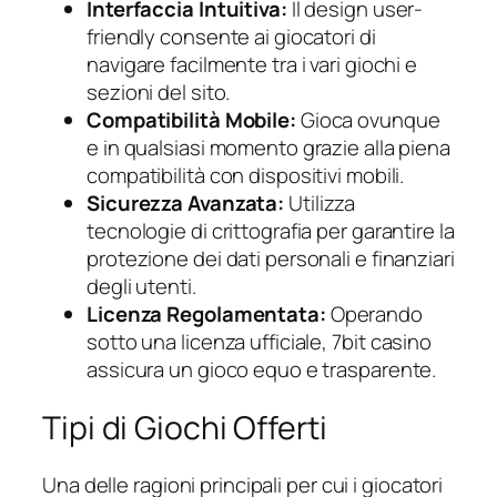
Interfaccia Intuitiva:
Il design user-
friendly consente ai giocatori di
navigare facilmente tra i vari giochi e
sezioni del sito.
Compatibilità Mobile:
Gioca ovunque
e in qualsiasi momento grazie alla piena
compatibilità con dispositivi mobili.
Sicurezza Avanzata:
Utilizza
tecnologie di crittografia per garantire la
protezione dei dati personali e finanziari
degli utenti.
Licenza Regolamentata:
Operando
sotto una licenza ufficiale,
7bit casino
assicura un gioco equo e trasparente.
Tipi di Giochi Offerti
Una delle ragioni principali per cui i giocatori