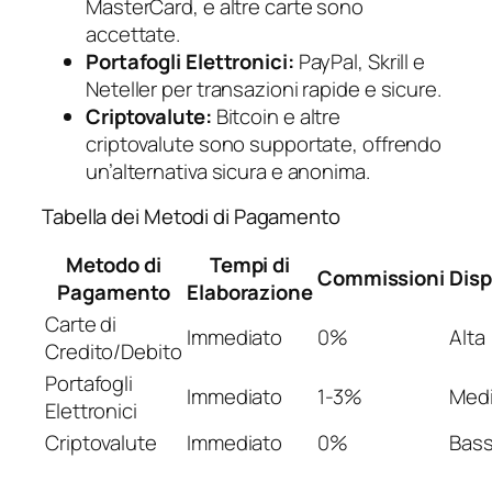
MasterCard, e altre carte sono
accettate.
Portafogli Elettronici:
PayPal, Skrill e
Neteller per transazioni rapide e sicure.
Criptovalute:
Bitcoin e altre
criptovalute sono supportate, offrendo
un’alternativa sicura e anonima.
Tabella dei Metodi di Pagamento
Metodo di
Tempi di
Commissioni
Disp
Pagamento
Elaborazione
Carte di
Immediato
0%
Alta
Credito/Debito
Portafogli
Immediato
1-3%
Med
Elettronici
Criptovalute
Immediato
0%
Bas