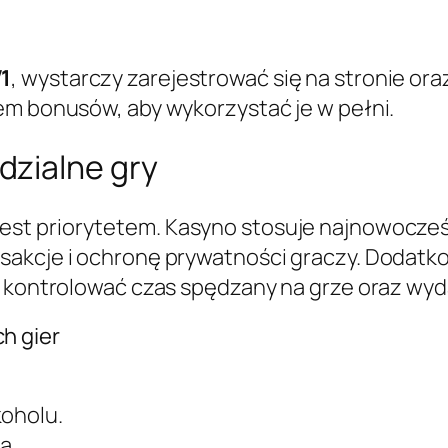
1
, wystarczy zarejestrować się na stronie o
em bonusów, aby wykorzystać je w pełni.
dzialne gry
est priorytetem. Kasyno stosuje najnowocześ
sakcje i ochronę prywatności graczy. Dodat
ą kontrolować czas spędzany na grze oraz wyda
h gier
koholu.
a.