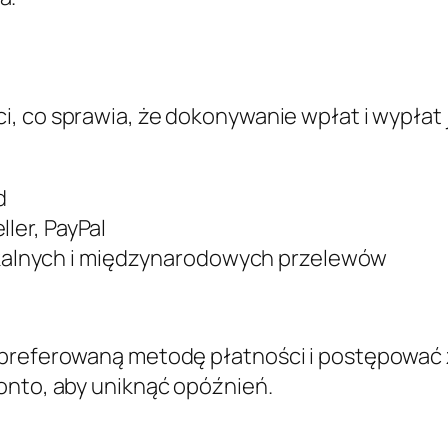
i, co sprawia, że dokonywanie wpłat i wypłat
d
eller, PayPal
kalnych i międzynarodowych przelewów
preferowaną metodę płatności i postępować z
onto, aby uniknąć opóźnień.