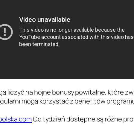
 liczyć na hojne bonusy powitalne, które zwi
gularni mogą korzystać z benefitów programu
polska.com
Co tydzień dostępne są różne prom