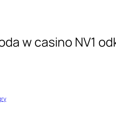
oda w casino NV1 od
gry