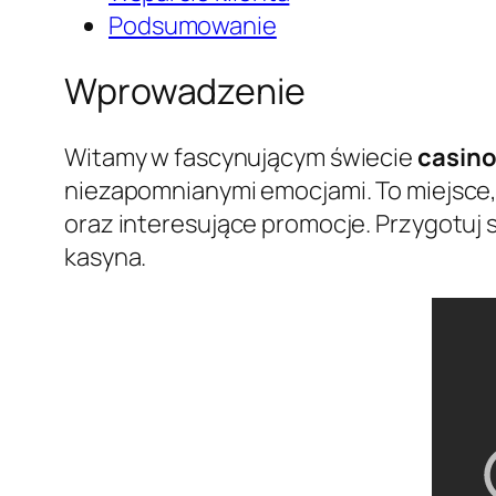
Podsumowanie
Wprowadzenie
Witamy w fascynującym świecie
casino
niezapomnianymi emocjami. To miejsce, 
oraz interesujące promocje. Przygotuj
kasyna.