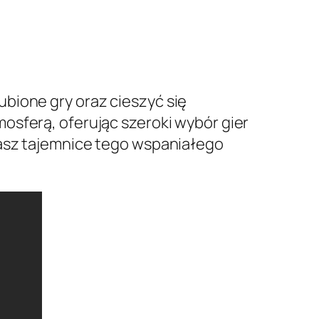
ubione gry oraz cieszyć się
osferą, oferując szeroki wybór gier
nasz tajemnice tego wspaniałego