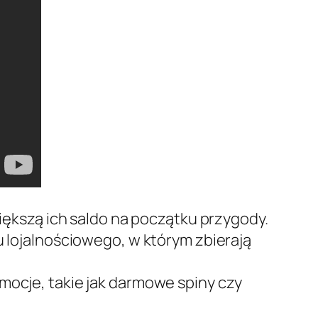
ększą ich saldo na początku przygody.
 lojalnościowego, w którym zbierają
ocje, takie jak darmowe spiny czy