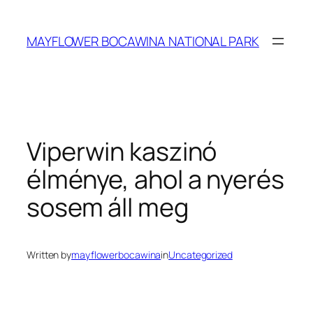
Skip
to
MAYFLOWER BOCAWINA NATIONAL PARK
content
Viperwin kaszinó
élménye, ahol a nyerés
sosem áll meg
Written by
mayflowerbocawina
in
Uncategorized