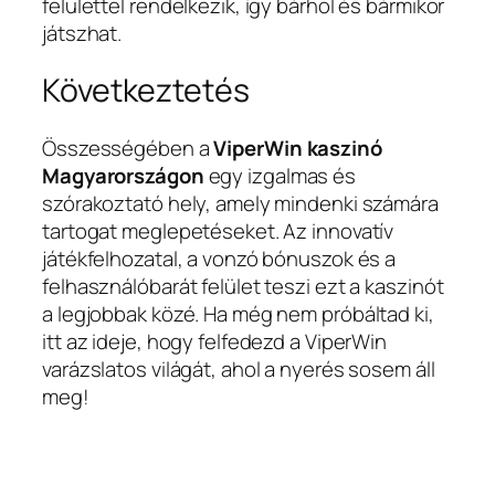
felülettel rendelkezik, így bárhol és bármikor
játszhat.
Következtetés
Összességében a
ViperWin kaszinó
Magyarországon
egy izgalmas és
szórakoztató hely, amely mindenki számára
tartogat meglepetéseket. Az innovatív
játékfelhozatal, a vonzó bónuszok és a
felhasználóbarát felület teszi ezt a kaszinót
a legjobbak közé. Ha még nem próbáltad ki,
itt az ideje, hogy felfedezd a ViperWin
varázslatos világát, ahol a nyerés sosem áll
meg!