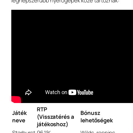
legnépszerűbb nyerőgépek közé tartoznak:
RTP
Játék
Bónusz
(Visszatérés a
neve
lehetőségek
játékoshoz)
Starburst
96.1%
Wilds, respins