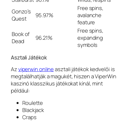
Free spins,
Gonzo’s
95.97%
avalanche
Quest
feature
Free spins,
Book of
96.21%
expanding
Dead
symbols
Asztali Játékok
Az
viperwin online
asztali játékok kedvelői is
megtalálhatják a magukét, hiszen a ViperWin
kaszinó klasszikus játékokat kínál, mint
például:
Roulette
Blackjack
Craps