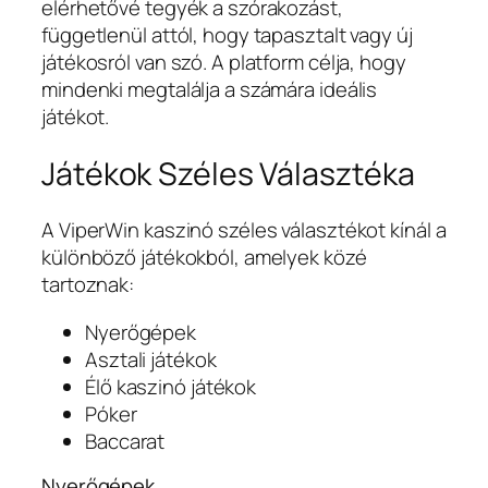
elérhetővé tegyék a szórakozást,
függetlenül attól, hogy tapasztalt vagy új
játékosról van szó. A platform célja, hogy
mindenki megtalálja a számára ideális
játékot.
Játékok Széles Választéka
A ViperWin kaszinó széles választékot kínál a
különböző játékokból, amelyek közé
tartoznak:
Nyerőgépek
Asztali játékok
Élő kaszinó játékok
Póker
Baccarat
Nyerőgépek