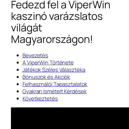
Fedezd fel a ViperWin
kaszinó varázslatos
világát
Magyarországon!
Bevezetés
A ViperWin Története
Játékok Széles Választéka
Bónuszok és Akciók
Felhasználói Tapasztalatok
Gyakran Ismételt Kérdések
Következtetés