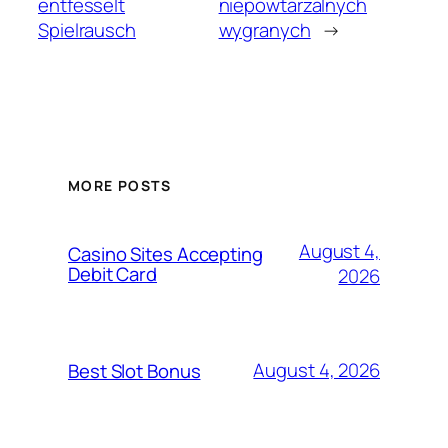
entfesselt
niepowtarzalnych
Spielrausch
wygranych
→
MORE POSTS
August 4,
Casino Sites Accepting
Debit Card
2026
August 4, 2026
Best Slot Bonus