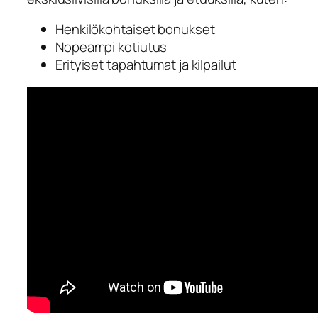
Henkilökohtaiset bonukset
Nopeampi kotiutus
Erityiset tapahtumat ja kilpailut