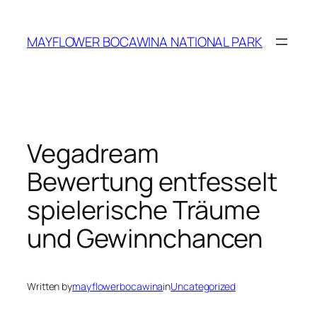
Skip
to
MAYFLOWER BOCAWINA NATIONAL PARK
content
Vegadream
Bewertung entfesselt
spielerische Träume
und Gewinnchancen
Written by
mayflowerbocawina
in
Uncategorized