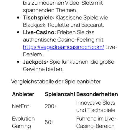
bis zu modernen Video-Slots mit
spannenden Themen.
Tischspiele:
Klassische Spiele wie
Blackjack, Roulette und Baccarat.
Live-Casino:
Erleben Sie das
authentische Casino-Feeling mit
https://vegadreamcasinoch.com/
Live-
Dealern.
Jackpots:
Spielfunktionen, die große
Gewinne bieten.
Vergleichstabelle der Spieleanbieter
Anbieter
Spielanzahl
Besonderheiten
Innovative Slots
NetEnt
200+
und Tischspiele
Evolution
Führend im Live-
50+
Gaming
Casino-Bereich