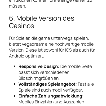
müssen.
6. Mobile Version des
Casinos
Für Spieler, die gerne unterwegs spielen,
bietet Vegadream eine hochwertige mobile
Version. Diese ist sowohl für iOS als auch für
Android optimiert.
Responsive Design:
Die mobile Seite
passt sich verschiedenen
Bildschirmgrößen an.
Vollständiges Spielangebot:
Fast alle
Spiele sind auch mobil verfügbar.
Einfache Zahlungsabwicklung:
Mobiles Einzahlen und Auszahlen