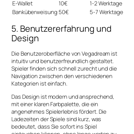
E-Wallet
10€
1-2 Werktage
Banküberweisung
50€
5-7 Werktage
5. Benutzererfahrung und
Design
Die Benutzeroberfläche von Vegadream ist
intuitiv und benutzerfreundlich gestaltet.
Spieler finden sich schnell zurecht und die
Navigation zwischen den verschiedenen
Kategorien ist einfach.
Das Design ist modern und ansprechend,
mit einer klaren Farbpalette, die ein
angenehmes Spielerlebnis fördert. Die
Ladezeiten der Spiele sind kurz, was
bedeutet, dass Sie sofort ins Spiel
eintauchen können, ohne lange warten zu