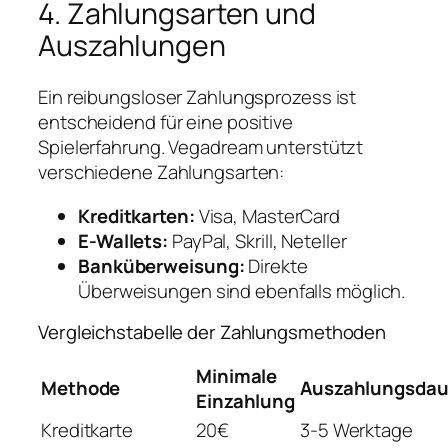
4. Zahlungsarten und
Auszahlungen
Ein reibungsloser Zahlungsprozess ist
entscheidend für eine positive
Spielerfahrung. Vegadream unterstützt
verschiedene Zahlungsarten:
Kreditkarten:
Visa, MasterCard
E-Wallets:
PayPal, Skrill, Neteller
Banküberweisung:
Direkte
Überweisungen sind ebenfalls möglich.
Vergleichstabelle der Zahlungsmethoden
Minimale
Methode
Auszahlungsdau
Einzahlung
Kreditkarte
20€
3-5 Werktage