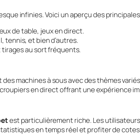
resque infinies. Voici un aperçu des principal
eux de table, jeux en direct.
l, tennis, et bien d’autres.
et tirages au sort fréquents.
 des machines à sous avec des thèmes variés,
es croupiers en direct offrant une expérience i
et
est particulièrement riche. Les utilisateu
statistiques en temps réel et profiter de cote