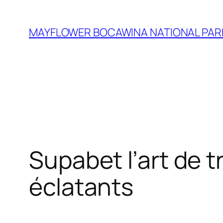
Skip
to
MAYFLOWER BOCAWINA NATIONAL PAR
content
Supabet l’art de 
éclatants