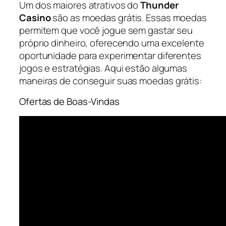
Um dos maiores atrativos do
Thunder
Casino
são as
moedas grátis
. Essas moedas
permitem que você jogue sem gastar seu
próprio dinheiro, oferecendo uma excelente
oportunidade para experimentar diferentes
jogos e estratégias. Aqui estão algumas
maneiras de conseguir suas
moedas grátis
:
Ofertas de Boas-Vindas