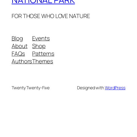
FOR THOSE WHO LOVE NATURE
Blog
Events
About
Shop
FAQs
Patterns
Authors
Themes
Twenty Twenty-Five
Designed with
WordPress