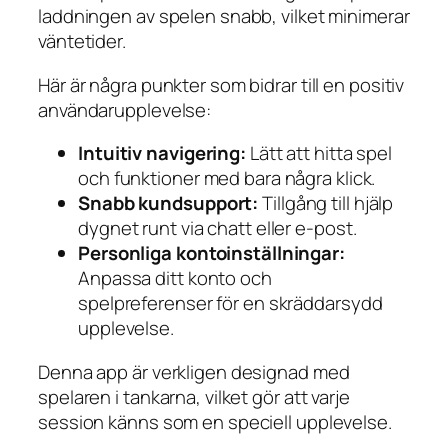
laddningen av spelen snabb, vilket minimerar
väntetider.
Här är några punkter som bidrar till en positiv
användarupplevelse:
Intuitiv navigering:
Lätt att hitta spel
och funktioner med bara några klick.
Snabb kundsupport:
Tillgång till hjälp
dygnet runt via chatt eller e-post.
Personliga kontoinställningar:
Anpassa ditt konto och
spelpreferenser för en skräddarsydd
upplevelse.
Denna app är verkligen designad med
spelaren i tankarna, vilket gör att varje
session känns som en speciell upplevelse.