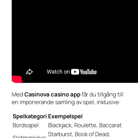
Med
Casinova casino app
får du tillgång till
en imponerande samling av spel, inklusive:
Spelkategori
Exempelspel
Bordsspel
Blackjack, Roulette, Baccarat
Starburst, Book of Dead,
Slotmaskiner