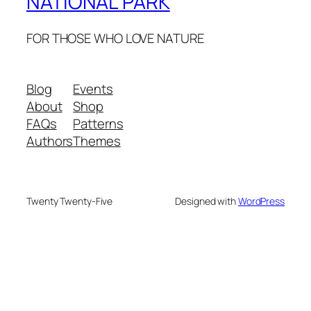
NATIONAL PARK
FOR THOSE WHO LOVE NATURE
Blog
Events
About
Shop
FAQs
Patterns
Authors
Themes
Twenty Twenty-Five
Designed with
WordPress