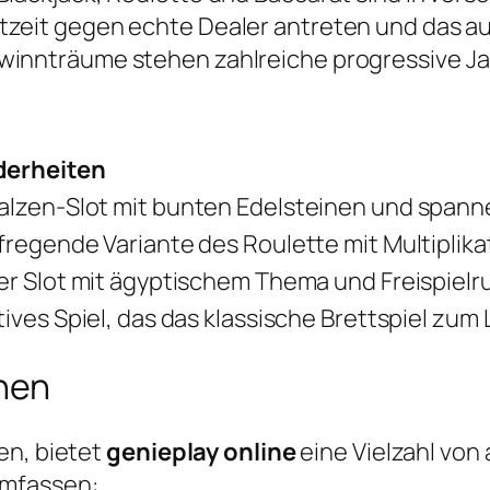
htzeit gegen echte Dealer antreten und das a
winnträume stehen zahlreiche progressive Ja
erheiten
lzen-Slot mit bunten Edelsteinen und spann
fregende Variante des Roulette mit Multiplika
er Slot mit ägyptischem Thema und Freispielr
tives Spiel, das das klassische Brettspiel zum
nen
en, bietet
genieplay online
eine Vielzahl vo
umfassen: