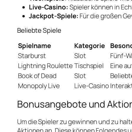
Live-Casino:
Spieler können in Ec
Jackpot-Spiele:
Für die großen Ge
Beliebte Spiele
Spielname
Kategorie
Besond
Starburst
Slot
Fünf-Wa
Lightning Roulette
Tischspiel
Eine au
Book of Dead
Slot
Beliebt
Monopoly Live
Live-Casino
Interak
Bonusangebote und Aktio
Um die Spieler zu gewinnen und zu halt
Aktionen an. Diese können Folgendes 