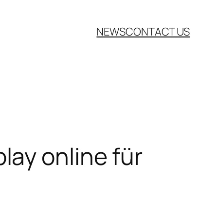
NEWS
CONTACT US
ay online für