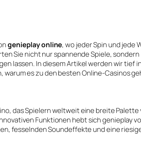
von
genieplay online
, wo jeder Spin und jede
arten Sie nicht nur spannende Spiele, sondern 
en lassen. In diesem Artikel werden wir tief 
, warum es zu den besten Online-Casinos ge
no, das Spielern weltweit eine breite Palette 
novativen Funktionen hebt sich genieplay vo
iken, fesselnden Soundeffekte und eine riesig