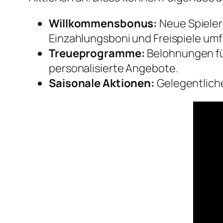
Willkommensbonus:
Neue Spieler
Einzahlungsboni und Freispiele umf
Treueprogramme:
Belohnungen für
personalisierte Angebote.
Saisonale Aktionen:
Gelegentlich