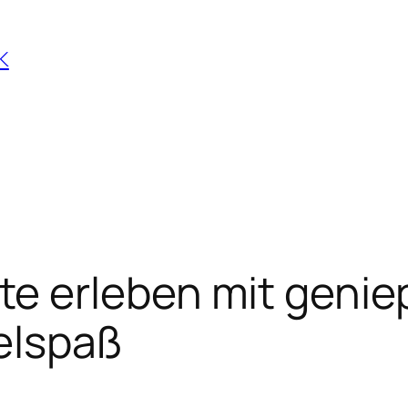
K
 erleben mit geniepl
elspaß