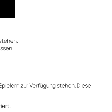
stehen.
assen.
 Spielern zur Verfügung stehen. Diese
iert.