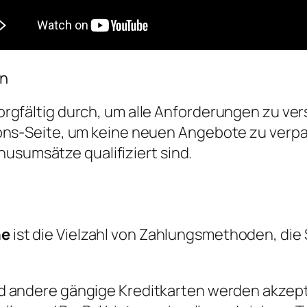
en
rgfältig durch, um alle Anforderungen zu ver
ons-Seite, um keine neuen Angebote zu verp
onusumsätze qualifiziert sind.
ne
ist die Vielzahl von Zahlungsmethoden, die
d andere gängige Kreditkarten werden akzept