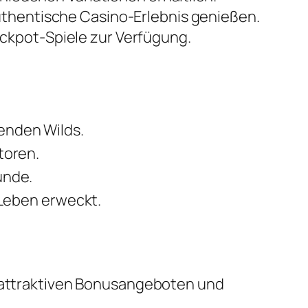
uthentische Casino-Erlebnis genießen.
ckpot-Spiele zur Verfügung.
enden Wilds.
toren.
unde.
 Leben erweckt.
n attraktiven Bonusangeboten und