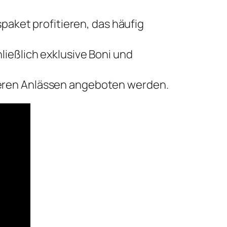
ket profitieren, das häufig
ließlich exklusive Boni und
deren Anlässen angeboten werden.