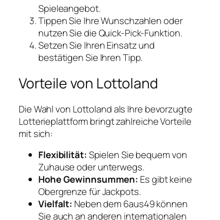
Spieleangebot.
Tippen Sie Ihre Wunschzahlen oder
nutzen Sie die Quick-Pick-Funktion.
Setzen Sie Ihren Einsatz und
bestätigen Sie Ihren Tipp.
Vorteile von Lottoland
Die Wahl von Lottoland als Ihre bevorzugte
Lotterieplattform bringt zahlreiche Vorteile
mit sich:
Flexibilität:
Spielen Sie bequem von
Zuhause oder unterwegs.
Hohe Gewinnsummen:
Es gibt keine
Obergrenze für Jackpots.
Vielfalt:
Neben dem 6aus49 können
Sie auch an anderen internationalen