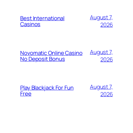
August 7,
Best International
Casinos
2026
August 7,
Novomatic Online Casino
No Deposit Bonus
2026
August 7,
Play Blackjack For Fun
Free
2026