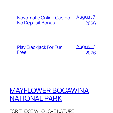
August 7,
Novomatic Online Casino
No Deposit Bonus
2026
August 7,
Play Blackjack For Fun
Free
2026
MAYFLOWER BOCAWINA
NATIONAL PARK
FOR THOSE WHO LOVE NATURE