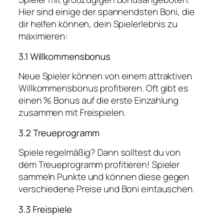
Hier sind einige der spannendsten Boni, die
dir helfen können, dein Spielerlebnis zu
maximieren:
3.1 Willkommensbonus
Neue Spieler können von einem attraktiven
Willkommensbonus profitieren. Oft gibt es
einen % Bonus auf die erste Einzahlung
zusammen mit Freispielen.
3.2 Treueprogramm
Spiele regelmäßig? Dann solltest du von
dem Treueprogramm profitieren! Spieler
sammeln Punkte und können diese gegen
verschiedene Preise und Boni eintauschen.
3.3 Freispiele