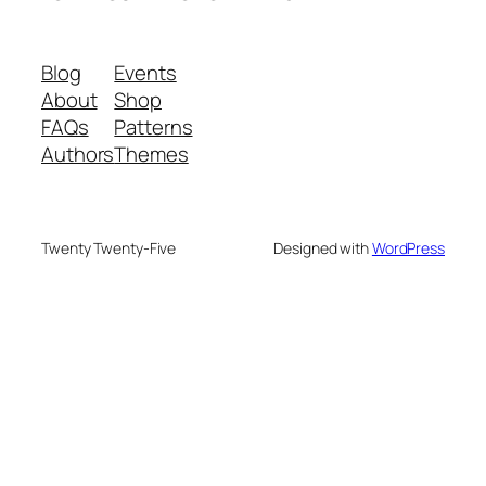
Blog
Events
About
Shop
FAQs
Patterns
Authors
Themes
Twenty Twenty-Five
Designed with
WordPress