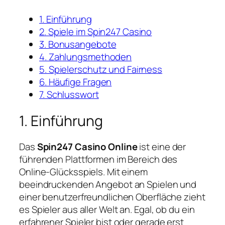
1. Einführung
2. Spiele im Spin247 Casino
3. Bonusangebote
4. Zahlungsmethoden
5. Spielerschutz und Fairness
6. Häufige Fragen
7. Schlusswort
1. Einführung
Das
Spin247 Casino Online
ist eine der
führenden Plattformen im Bereich des
Online-Glücksspiels. Mit einem
beeindruckenden Angebot an Spielen und
einer benutzerfreundlichen Oberfläche zieht
es Spieler aus aller Welt an. Egal, ob du ein
erfahrener Spieler bist oder gerade erst