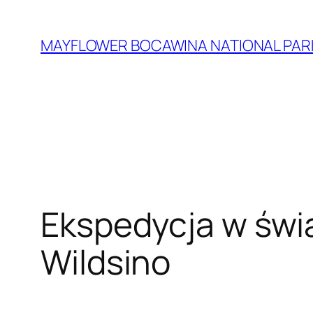
Skip
to
MAYFLOWER BOCAWINA NATIONAL PAR
content
Ekspedycja w św
Wildsino