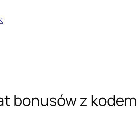
K
iat bonusów z kode