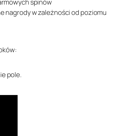
armowych spinów
e nagrody w zależności od poziomu
roków:
e pole.