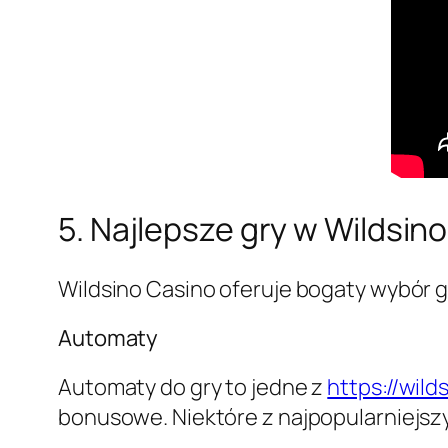
5. Najlepsze gry w Wildsin
Wildsino Casino oferuje bogaty wybór gi
Automaty
Automaty do gry to jedne z
https://wil
bonusowe. Niektóre z najpopularniejsz