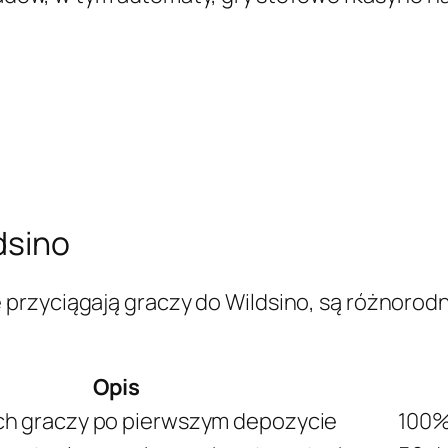
dsino
rzyciągają graczy do Wildsino, są różnorodn
Opis
ch graczy po pierwszym depozycie
100%