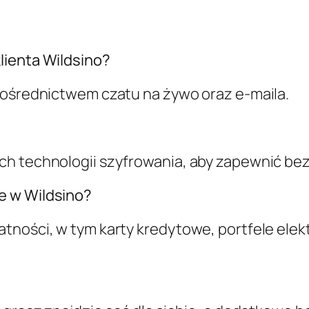
lienta Wildsino?
pośrednictwem czatu na żywo oraz e-maila.
ch technologii szyfrowania, aby zapewnić be
e w Wildsino?
tności, w tym karty kredytowe, portfele elek