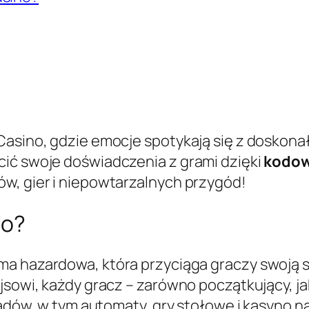
Casino, gdzie emocje spotykają się z doskon
cić swoje doświadczenia z grami dzięki
kodow
w, gier i niepowtarzalnych przygód!
no?
a hazardowa, która przyciąga graczy swoją sz
jsowi, każdy gracz – zarówno początkujący, ja
kładów, w tym automaty, gry stołowe i kasyno n