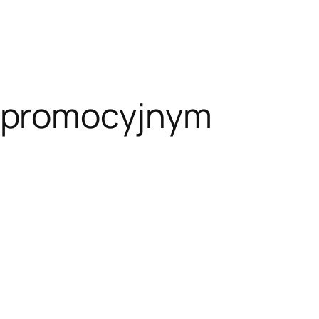
m promocyjnym