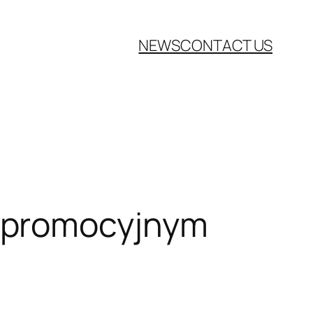
NEWS
CONTACT US
m promocyjnym