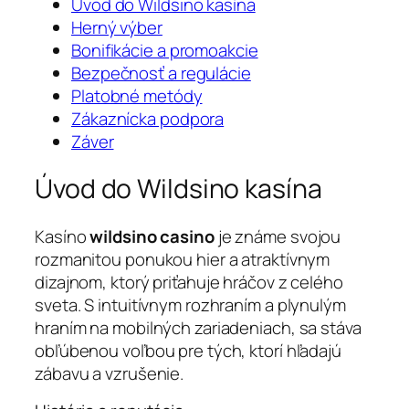
Úvod do Wildsino kasína
Herný výber
Bonifikácie a promoakcie
Bezpečnosť a regulácie
Platobné metódy
Zákaznícka podpora
Záver
Úvod do Wildsino kasína
Kasíno
wildsino casino
je známe svojou
rozmanitou ponukou hier a atraktívnym
dizajnom, ktorý priťahuje hráčov z celého
sveta. S intuitívnym rozhraním a plynulým
hraním na mobilných zariadeniach, sa stáva
obľúbenou voľbou pre tých, ktorí hľadajú
zábavu a vzrušenie.