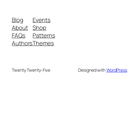
Blog
Events
About
Shop
FAQs
Patterns
Authors
Themes
Twenty Twenty-Five
Designed with
WordPress