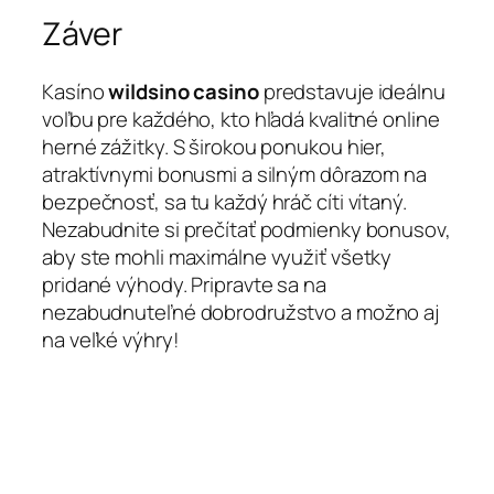
Záver
Kasíno
wildsino casino
predstavuje ideálnu
voľbu pre každého, kto hľadá kvalitné online
herné zážitky. S širokou ponukou hier,
atraktívnymi bonusmi a silným dôrazom na
bezpečnosť, sa tu každý hráč cíti vítaný.
Nezabudnite si prečítať podmienky bonusov,
aby ste mohli maximálne využiť všetky
pridané výhody. Pripravte sa na
nezabudnuteľné dobrodružstvo a možno aj
na veľké výhry!