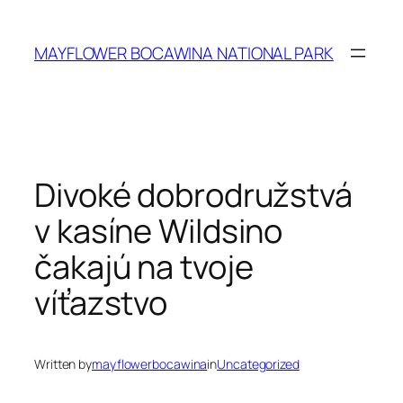
Skip
to
MAYFLOWER BOCAWINA NATIONAL PARK
content
Divoké dobrodružstvá
v kasíne Wildsino
čakajú na tvoje
víťazstvo
Written by
mayflowerbocawina
in
Uncategorized