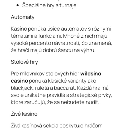
Špeciálne hry a turnaje
Automaty
Kasíno ponúka tisíce automatov s rôznymi
tématami a funkciami. Mnohé z nich majú
vysoké percento návratnosti, čo znamená,
že hráči majú dobrú šancu na výhru.
Stolové hry
Pre milovníkov stolových hier
wildsino
casino
ponúka klasické varianty ako
blackjack, ruleta a baccarat. Každá hra má
svoje unikátne pravidlá a strategické prvky,
ktoré zaručujú, že sa nebudete nudiť.
Živé kasíno
Živá kasínová sekcia poskytuje hráčom