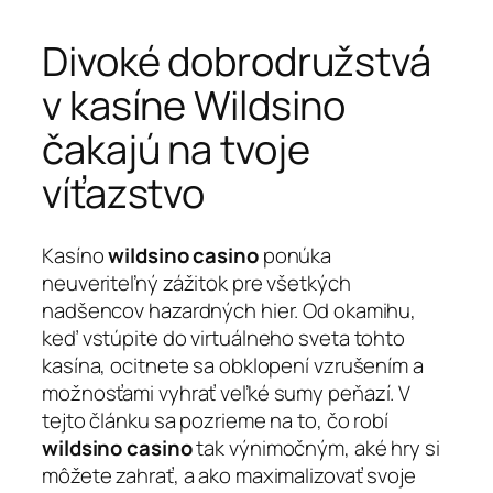
Divoké dobrodružstvá
v kasíne Wildsino
čakajú na tvoje
víťazstvo
Kasíno
wildsino casino
ponúka
neuveriteľný zážitok pre všetkých
nadšencov hazardných hier. Od okamihu,
keď vstúpite do virtuálneho sveta tohto
kasína, ocitnete sa obklopení vzrušením a
možnosťami vyhrať veľké sumy peňazí. V
tejto článku sa pozrieme na to, čo robí
wildsino casino
tak výnimočným, aké hry si
môžete zahrať, a ako maximalizovať svoje