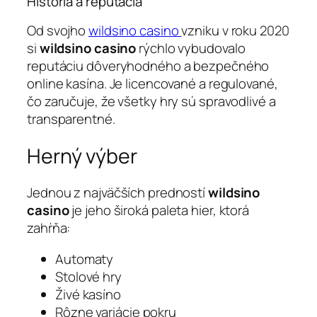
História a reputácia
Od svojho
wildsino casino
vzniku v roku 2020
si
wildsino casino
rýchlo vybudovalo
reputáciu dôveryhodného a bezpečného
online kasína. Je licencované a regulované,
čo zaručuje, že všetky hry sú spravodlivé a
transparentné.
Herný výber
Jednou z najväčších predností
wildsino
casino
je jeho široká paleta hier, ktorá
zahŕňa:
Automaty
Stolové hry
Živé kasíno
Rôzne variácie pokru