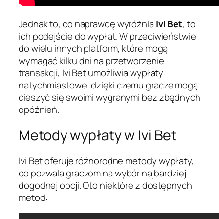
Jednak to, co naprawdę wyróżnia
Ivi Bet
, to
ich podejście do wypłat. W przeciwieństwie
do wielu innych platform, które mogą
wymagać kilku dni na przetworzenie
transakcji, Ivi Bet umożliwia wypłaty
natychmiastowe, dzięki czemu gracze mogą
cieszyć się swoimi wygranymi bez zbędnych
opóźnień.
Metody wypłaty w Ivi Bet
Ivi Bet oferuje różnorodne metody wypłaty,
co pozwala graczom na wybór najbardziej
dogodnej opcji. Oto niektóre z dostępnych
metod: