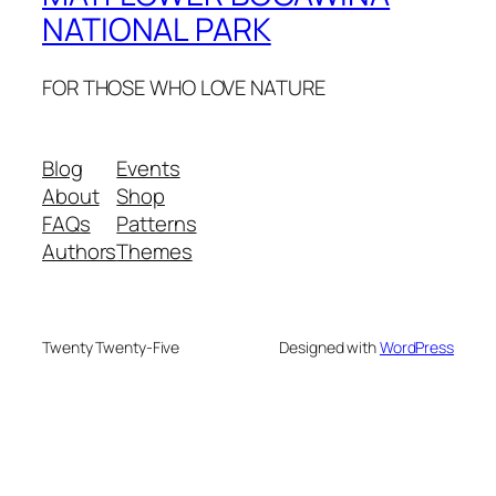
NATIONAL PARK
FOR THOSE WHO LOVE NATURE
Blog
Events
About
Shop
FAQs
Patterns
Authors
Themes
Twenty Twenty-Five
Designed with
WordPress