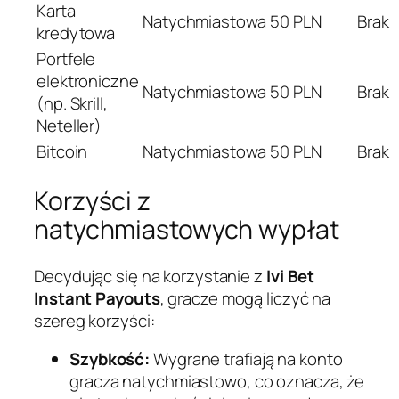
Karta
Natychmiastowa
50 PLN
Brak
kredytowa
Portfele
elektroniczne
Natychmiastowa
50 PLN
Brak
(np. Skrill,
Neteller)
Bitcoin
Natychmiastowa
50 PLN
Brak
Korzyści z
natychmiastowych wypłat
Decydując się na korzystanie z
Ivi Bet
Instant Payouts
, gracze mogą liczyć na
szereg korzyści:
Szybkość:
Wygrane trafiają na konto
gracza natychmiastowo, co oznacza, że