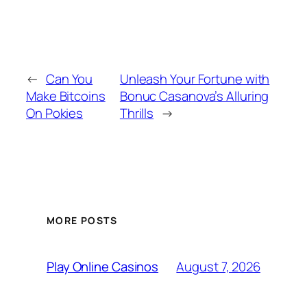
←
Can You
Unleash Your Fortune with
Make Bitcoins
Bonuc Casanova’s Alluring
On Pokies
Thrills
→
MORE POSTS
August 7, 2026
Play Online Casinos