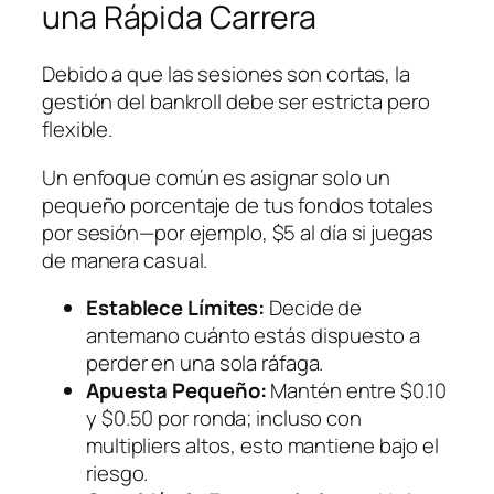
una Rápida Carrera
Debido a que las sesiones son cortas, la
gestión del bankroll debe ser estricta pero
flexible.
Un enfoque común es asignar solo un
pequeño porcentaje de tus fondos totales
por sesión—por ejemplo, $5 al día si juegas
de manera casual.
Establece Límites:
Decide de
antemano cuánto estás dispuesto a
perder en una sola ráfaga.
Apuesta Pequeño:
Mantén entre $0.10
y $0.50 por ronda; incluso con
multipliers altos, esto mantiene bajo el
riesgo.