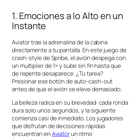
1. Emociones a lo Alto en un
Instante
Aviator trae la adrenalina de la cabina
directamente a tu pantalla. En este juego de
crash‑style de Spribe, el avión despega con
un multiplier de 1× y sube sin fin hasta que
de repente desaparece. ¿Tu tarea?
Presionar ese botón de auto‑cash‑out
antes de que el avión se eleve demasiado.
La belleza radica en su brevedad: cada ronda
dura solo unos segundos, y la siguiente
comienza casi de inmediato. Los jugadores
que disfrutan de decisiones rápidas
encuentran en
Aviator
un ritmo