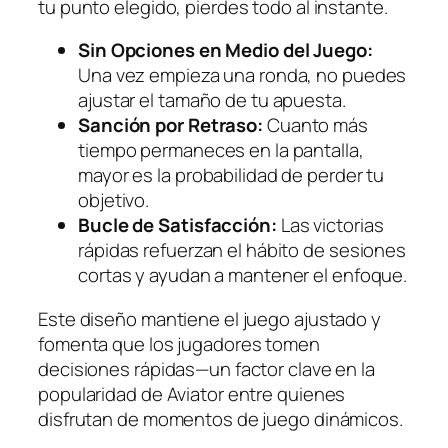
tu punto elegido, pierdes todo al instante.
Sin Opciones en Medio del Juego:
Una vez empieza una ronda, no puedes
ajustar el tamaño de tu apuesta.
Sanción por Retraso:
Cuanto más
tiempo permaneces en la pantalla,
mayor es la probabilidad de perder tu
objetivo.
Bucle de Satisfacción:
Las victorias
rápidas refuerzan el hábito de sesiones
cortas y ayudan a mantener el enfoque.
Este diseño mantiene el juego ajustado y
fomenta que los jugadores tomen
decisiones rápidas—un factor clave en la
popularidad de Aviator entre quienes
disfrutan de momentos de juego dinámicos.