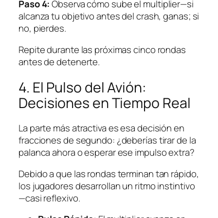
Paso 4:
Observa cómo sube el multiplier—si
alcanza tu objetivo antes del crash, ganas; si
no, pierdes.
Repite durante las próximas cinco rondas
antes de detenerte.
4. El Pulso del Avión:
Decisiones en Tiempo Real
La parte más atractiva es esa decisión en
fracciones de segundo: ¿deberías tirar de la
palanca ahora o esperar ese impulso extra?
Debido a que las rondas terminan tan rápido,
los jugadores desarrollan un ritmo instintivo
—casi reflexivo.