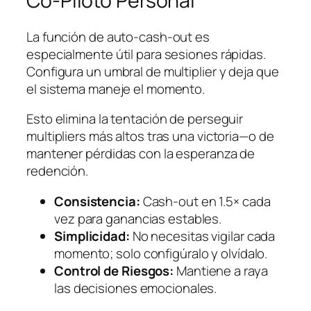
Co‑Piloto Personal
La función de auto‑cash‑out es
especialmente útil para sesiones rápidas.
Configura un umbral de multiplier y deja que
el sistema maneje el momento.
Esto elimina la tentación de perseguir
multipliers más altos tras una victoria—o de
mantener pérdidas con la esperanza de
redención.
Consistencia:
Cash‑out en 1.5× cada
vez para ganancias estables.
Simplicidad:
No necesitas vigilar cada
momento; solo configúralo y olvídalo.
Control de Riesgos:
Mantiene a raya
las decisiones emocionales.