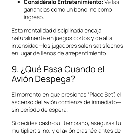
Considéralo Entretenimiento:
Ve las
ganancias como un bono, no como
ingreso.
Esta mentalidad disciplinada encaja
naturalmente en juegos cortos y de alta
intensidad—los jugadores salen satisfechos
en lugar de llenos de arrepentimiento.
9. ¿Qué Pasa Cuando el
Avión Despega?
El momento en que presionas “Place Bet”, el
ascenso del avión comienza de inmediato—
sin período de espera.
Si decides cash‑out temprano, aseguras tu
multiplier; si no, y el avión crashée antes de