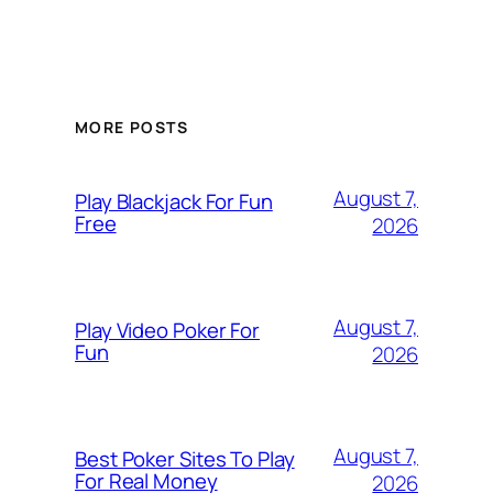
MORE POSTS
August 7,
Play Blackjack For Fun
Free
2026
August 7,
Play Video Poker For
Fun
2026
August 7,
Best Poker Sites To Play
For Real Money
2026