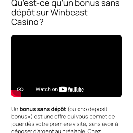
Qu’est‑ce qu’un bonus sans
dépôt sur Winbeast
Casino ?
Un
bonus sans dépôt
(ou « no deposit
bonus ») est une offre qui vous permet de
jouer dès votre première visite, sans avoir à
déposer d’argent au préalable. Chez