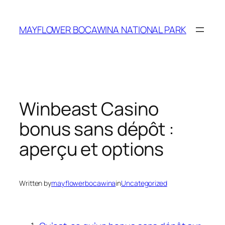
Skip
to
MAYFLOWER BOCAWINA NATIONAL PARK
content
Winbeast Casino
bonus sans dépôt :
aperçu et options
Written by
mayflowerbocawina
in
Uncategorized