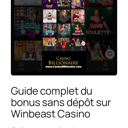
Guide complet du
bonus sans dépôt sur
Winbeast Casino