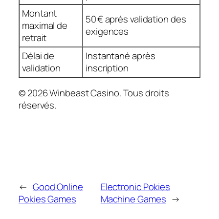
Montant
50 € après validation des
maximal de
exigences
retrait
Délai de
Instantané après
validation
inscription
© 2026 Winbeast Casino. Tous droits
réservés.
←
Good Online
Electronic Pokies
Pokies Games
Machine Games
→