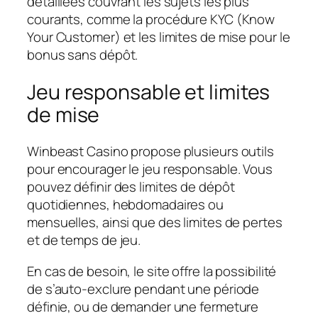
détaillées couvrant les sujets les plus
courants, comme la procédure KYC (Know
Your Customer) et les limites de mise pour le
bonus sans dépôt.
Jeu responsable et limites
de mise
Winbeast Casino propose plusieurs outils
pour encourager le jeu responsable. Vous
pouvez définir des limites de dépôt
quotidiennes, hebdomadaires ou
mensuelles, ainsi que des limites de pertes
et de temps de jeu.
En cas de besoin, le site offre la possibilité
de s’auto‑exclure pendant une période
définie, ou de demander une fermeture