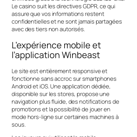
Le casino suit les directives GDPR, ce qui
assure que vos informations restent
confidentielles et ne sont jamais partagées
avec des tiers non autorisés.
L’expérience mobile et
l’application Winbeast
Le site est entièrement responsive et
fonctionne sans accroc sur smartphones
Android et iOS. Une application dédiée,
disponible sur les stores, propose une
navigation plus fluide, des notifications de
promotions et la possibilité de jouer en
mode hors‑ligne sur certaines machines à
sous.