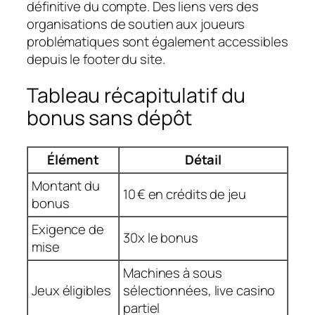
définitive du compte. Des liens vers des
organisations de soutien aux joueurs
problématiques sont également accessibles
depuis le footer du site.
Tableau récapitulatif du
bonus sans dépôt
Élément
Détail
Montant du
10 € en crédits de jeu
bonus
Exigence de
30x le bonus
mise
Machines à sous
Jeux éligibles
sélectionnées, live casino
partiel