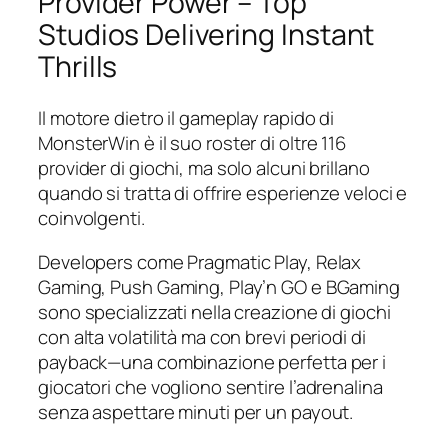
Provider Power – Top
Studios Delivering Instant
Thrills
Il motore dietro il gameplay rapido di
MonsterWin è il suo roster di oltre 116
provider di giochi, ma solo alcuni brillano
quando si tratta di offrire esperienze veloci e
coinvolgenti.
Developers come Pragmatic Play, Relax
Gaming, Push Gaming, Play’n GO e BGaming
sono specializzati nella creazione di giochi
con alta volatilità ma con brevi periodi di
payback—una combinazione perfetta per i
giocatori che vogliono sentire l’adrenalina
senza aspettare minuti per un payout.