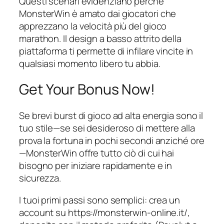
Questi scenari evidenziano perché
MonsterWin è amato dai giocatori che
apprezzano la velocità più del gioco
marathon. Il design a basso attrito della
piattaforma ti permette di infilare vincite in
qualsiasi momento libero tu abbia.
Get Your Bonus Now!
Se brevi burst di gioco ad alta energia sono il
tuo stile—se sei desideroso di mettere alla
prova la fortuna in pochi secondi anziché ore
—MonsterWin offre tutto ciò di cui hai
bisogno per iniziare rapidamente e in
sicurezza.
I tuoi primi passi sono semplici: crea un
account su https://monsterwin-online.it/,