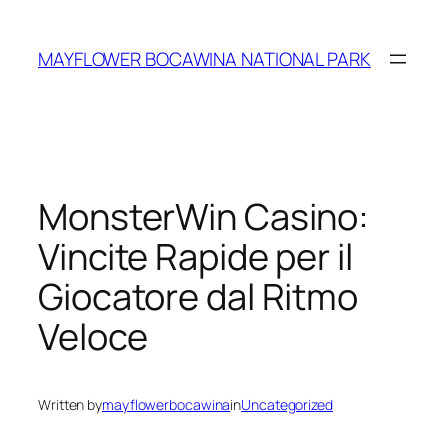
Skip
to
MAYFLOWER BOCAWINA NATIONAL PARK
content
MonsterWin Casino:
Vincite Rapide per il
Giocatore dal Ritmo
Veloce
Written by
mayflowerbocawina
in
Uncategorized