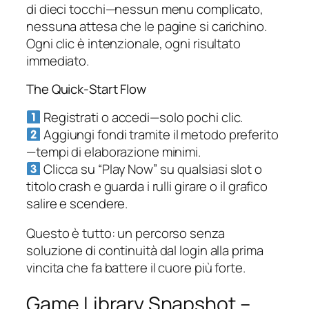
di dieci tocchi—nessun menu complicato,
nessuna attesa che le pagine si carichino.
Ogni clic è intenzionale, ogni risultato
immediato.
The Quick‑Start Flow
Registrati o accedi—solo pochi clic.
Aggiungi fondi tramite il metodo preferito
—tempi di elaborazione minimi.
Clicca su “Play Now” su qualsiasi slot o
titolo crash e guarda i rulli girare o il grafico
salire e scendere.
Questo è tutto: un percorso senza
soluzione di continuità dal login alla prima
vincita che fa battere il cuore più forte.
Game Library Snapshot –