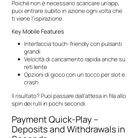
Poiché non è necessario scaricare un’app,
puoi entrare subito in azione ogni volta che
ti viene l’ispirazione.
Key Mobile Features
Interfaccia touch-friendly con pulsanti
grandi
Velocità di caricamento rapida anche su
reti lente
Opzioni di gioco con un tocco per slot e
crash
Il risultato? Puoi passare dall’attesa in fila allo
spin dei rulli in pochi secondi.
Payment Quick‑Play –
Deposits and Withdrawals in