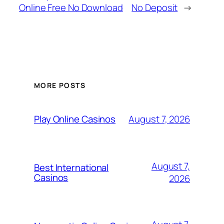
Online Free No Download
No Deposit
→
MORE POSTS
August 7, 2026
Play Online Casinos
August 7,
Best International
Casinos
2026