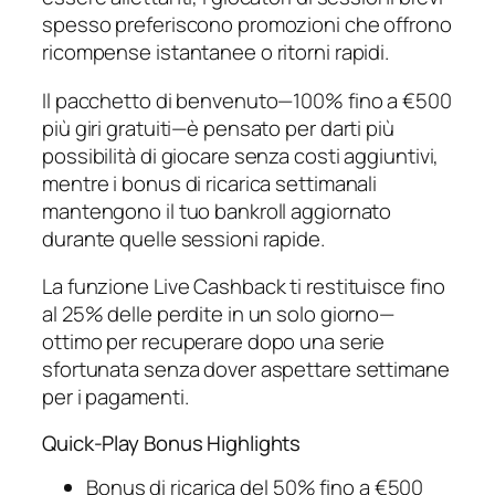
spesso preferiscono promozioni che offrono
ricompense istantanee o ritorni rapidi.
Il pacchetto di benvenuto—100% fino a €500
più giri gratuiti—è pensato per darti più
possibilità di giocare senza costi aggiuntivi,
mentre i bonus di ricarica settimanali
mantengono il tuo bankroll aggiornato
durante quelle sessioni rapide.
La funzione Live Cashback ti restituisce fino
al 25% delle perdite in un solo giorno—
ottimo per recuperare dopo una serie
sfortunata senza dover aspettare settimane
per i pagamenti.
Quick‑Play Bonus Highlights
Bonus di ricarica del 50% fino a €500