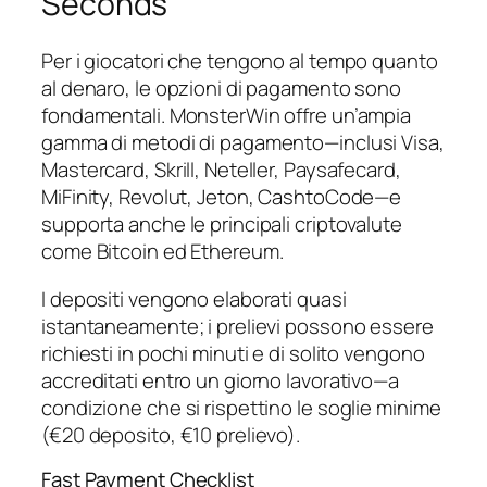
Seconds
Per i giocatori che tengono al tempo quanto
al denaro, le opzioni di pagamento sono
fondamentali. MonsterWin offre un’ampia
gamma di metodi di pagamento—inclusi Visa,
Mastercard, Skrill, Neteller, Paysafecard,
MiFinity, Revolut, Jeton, CashtoCode—e
supporta anche le principali criptovalute
come Bitcoin ed Ethereum.
I depositi vengono elaborati quasi
istantaneamente; i prelievi possono essere
richiesti in pochi minuti e di solito vengono
accreditati entro un giorno lavorativo—a
condizione che si rispettino le soglie minime
(€20 deposito, €10 prelievo).
Fast Payment Checklist