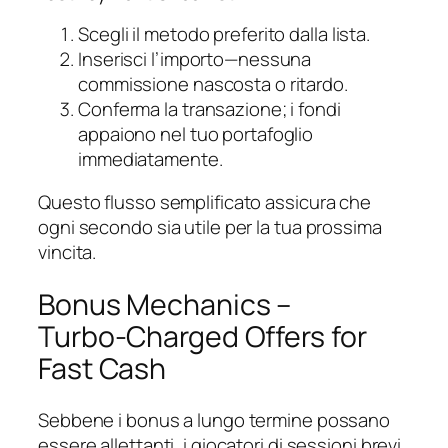
Scegli il metodo preferito dalla lista.
Inserisci l’importo—nessuna
commissione nascosta o ritardo.
Conferma la transazione; i fondi
appaiono nel tuo portafoglio
immediatamente.
Questo flusso semplificato assicura che
ogni secondo sia utile per la tua prossima
vincita.
Bonus Mechanics –
Turbo‑Charged Offers for
Fast Cash
Sebbene i bonus a lungo termine possano
essere allettanti, i giocatori di sessioni brevi