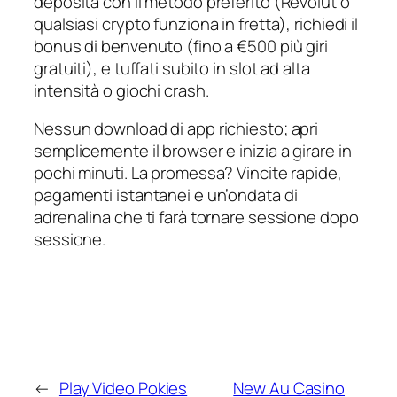
deposita con il metodo preferito (Revolut o
qualsiasi crypto funziona in fretta), richiedi il
bonus di benvenuto (fino a €500 più giri
gratuiti), e tuffati subito in slot ad alta
intensità o giochi crash.
Nessun download di app richiesto; apri
semplicemente il browser e inizia a girare in
pochi minuti. La promessa? Vincite rapide,
pagamenti istantanei e un’ondata di
adrenalina che ti farà tornare sessione dopo
sessione.
←
Play Video Pokies
New Au Casino