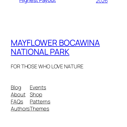
2026
MAYFLOWER BOCAWINA
NATIONAL PARK
FOR THOSE WHO LOVE NATURE
Blog
Events
About
Shop
FAQs
Patterns
Authors
Themes