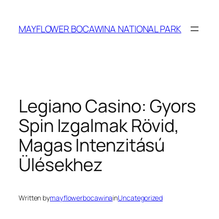
Skip
to
MAYFLOWER BOCAWINA NATIONAL PARK
content
Legiano Casino: Gyors
Spin Izgalmak Rövid,
Magas Intenzitású
Ülésekhez
Written by
mayflowerbocawina
in
Uncategorized