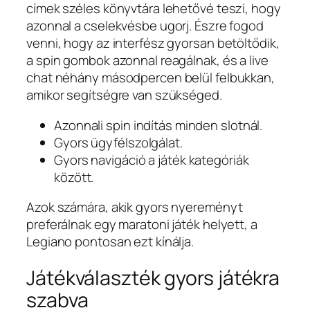
címek széles könyvtára lehetővé teszi, hogy
azonnal a cselekvésbe ugorj. Észre fogod
venni, hogy az interfész gyorsan betöltődik,
a spin gombok azonnal reagálnak, és a live
chat néhány másodpercen belül felbukkan,
amikor segítségre van szükséged.
Azonnali spin indítás minden slotnál.
Gyors ügyfélszolgálat.
Gyors navigáció a játék kategóriák
között.
Azok számára, akik gyors nyereményt
preferálnak egy maratoni játék helyett, a
Legiano pontosan ezt kínálja.
Játékválaszték gyors játékra
szabva