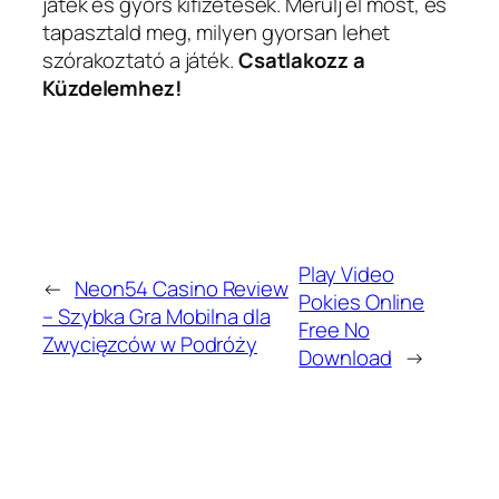
játék és gyors kifizetések. Merülj el most, és
tapasztald meg, milyen gyorsan lehet
szórakoztató a játék.
Csatlakozz a
Küzdelemhez!
Play Video
←
Neon54 Casino Review
Pokies Online
– Szybka Gra Mobilna dla
Free No
Zwycięzców w Podróży
Download
→