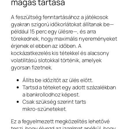
magas tartása
A feszültség fenntartásához a játékosok
gyakran szigorú időkorlátokat állítanak be—
például 15 perc egy ülésre—, és arra
törekednek, hogy maximális nyereményeket
érjenek el ebben az időben. A
kockázatkezelés kis tétekkel és alacsony
volatilitású slotokkal történik, amelyek
gyorsan fizetnek.
Állíts be időzítőt az ülés előtt.
Tartsd a téteket egy adott százalékban
a bankrollodhoz képest.
Csak szükség szerint tarts
mikro‑szüneteket.
Ez a fegyelmezett megközelítés lehetővé
teszi, hogy élvezd az izgalmat anélkül, hogy