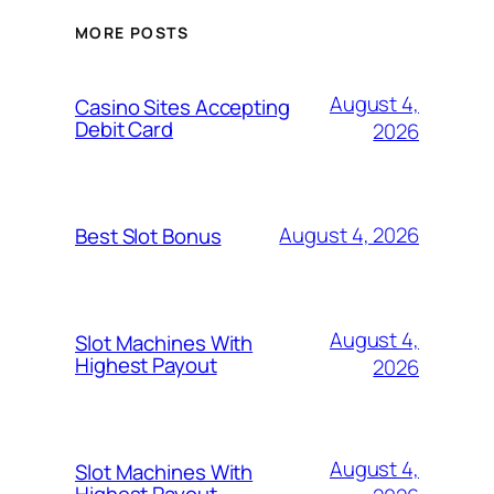
MORE POSTS
August 4,
Casino Sites Accepting
Debit Card
2026
August 4, 2026
Best Slot Bonus
August 4,
Slot Machines With
Highest Payout
2026
August 4,
Slot Machines With
Highest Payout