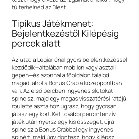
túlterhelnéd az ülést.
Tipikus Játékmenet:
Bejelentkezéstől Kilépésig
percek alatt
Az utad a Legianónál gyors bejelentkezéssel
kezdődik—általában mobilon vagy asztali
gépen—és azonnal a főoldalon találod
magad, ahol a Bonus Crab a középpontban
van. Az első percben ingyenes slotokat
spinelsz, majd egy magas visszatérési rátájú
roulette asztalhoz ugrasz, hogy gyorsan
játssz egy kört. Két további perc intenzív
játék után nyersz egy kis összeget, újra
spinelsz a Bonus Crabbal egy ingyenes
spinért, majd úgy döntesz, hogy kilépsz,