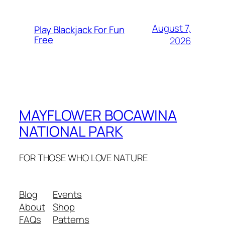
August 7,
Play Blackjack For Fun
Free
2026
MAYFLOWER BOCAWINA
NATIONAL PARK
FOR THOSE WHO LOVE NATURE
Blog
Events
About
Shop
FAQs
Patterns