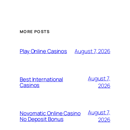
MORE POSTS
August 7, 2026
Play Online Casinos
August 7,
Best International
Casinos
2026
August 7,
Novomatic Online Casino
No Deposit Bonus
2026