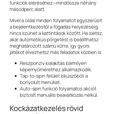
funkciók eléréséhez—mindössze néhány
másodperc alatt.
Mivel a oldal minden folyamatot egyszerűsít
a bejelentkezéstől a fogadás helyezéséig,
nincs szünet a kattintások között. Ha sietsz,
akár automatikus pörgetést is beállíthatsz
meghatározott számú körre, így gyors
játékot élvezhetsz más feladatok közben is.
Reszponzív kialakítás bármilyen
képernyőmérethez alkalmazkodik.
Tap-to‑spin felület kiküszöböli a
bonyolult menüket.
Auto‑spin funkció folyamatos akciót
biztosít manuális beavatkozás nélkül.
Kockázatkezelés rövid