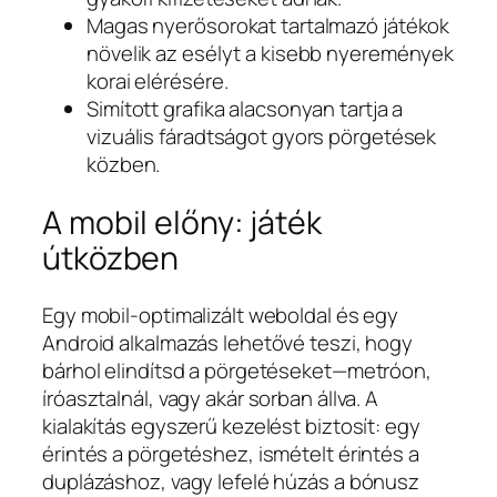
Magas nyerősorokat tartalmazó játékok
növelik az esélyt a kisebb nyeremények
korai elérésére.
Simított grafika alacsonyan tartja a
vizuális fáradtságot gyors pörgetések
közben.
A mobil előny: játék
útközben
Egy mobil-optimalizált weboldal és egy
Android alkalmazás lehetővé teszi, hogy
bárhol elindítsd a pörgetéseket—metróon,
íróasztalnál, vagy akár sorban állva. A
kialakítás egyszerű kezelést biztosít: egy
érintés a pörgetéshez, ismételt érintés a
duplázáshoz, vagy lefelé húzás a bónusz