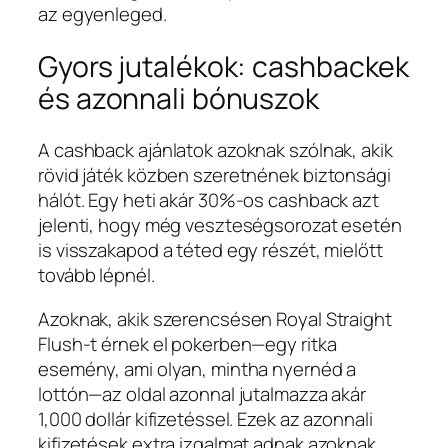
az egyenleged.
Gyors jutalékok: cashbackek
és azonnali bónuszok
A cashback ajánlatok azoknak szólnak, akik
rövid játék közben szeretnének biztonsági
hálót. Egy heti akár 30%-os cashback azt
jelenti, hogy még veszteségsorozat esetén
is visszakapod a téted egy részét, mielőtt
tovább lépnél.
Azoknak, akik szerencsésen Royal Straight
Flush-t érnek el pokerben—egy ritka
esemény, ami olyan, mintha nyernéd a
lottón—az oldal azonnal jutalmazza akár
1,000 dollár kifizetéssel. Ezek az azonnali
kifizetések extra izgalmat adnak azoknak,