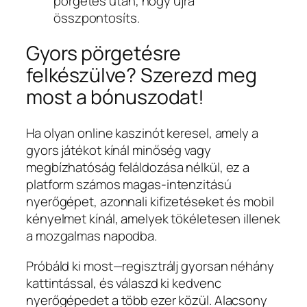
pörgetés után, hogy újra
összpontosíts.
Gyors pörgetésre
felkészülve? Szerezd meg
most a bónuszodat!
Ha olyan online kaszinót keresel, amely a
gyors játékot kínál minőség vagy
megbízhatóság feláldozása nélkül, ez a
platform számos magas‑intenzitású
nyerőgépet, azonnali kifizetéseket és mobil
kényelmet kínál, amelyek tökéletesen illenek
a mozgalmas napodba.
Próbáld ki most—regisztrálj gyorsan néhány
kattintással, és válaszd ki kedvenc
nyerőgépedet a több ezer közül. Alacsony