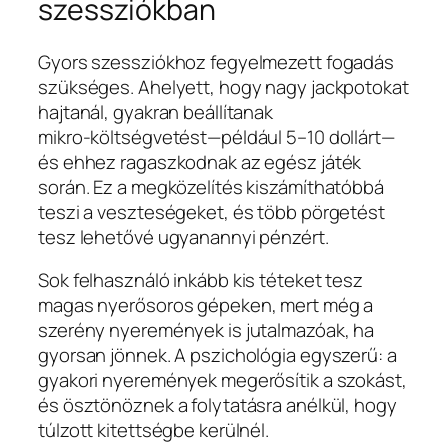
szessziókban
Gyors szessziókhoz fegyelmezett fogadás
szükséges. Ahelyett, hogy nagy jackpotokat
hajtanál, gyakran beállítanak
mikro‑költségvetést—például 5–10 dollárt—
és ehhez ragaszkodnak az egész játék
során. Ez a megközelítés kiszámíthatóbbá
teszi a veszteségeket, és több pörgetést
tesz lehetővé ugyanannyi pénzért.
Sok felhasználó inkább kis téteket tesz
magas nyerősoros gépeken, mert még a
szerény nyeremények is jutalmazóak, ha
gyorsan jönnek. A pszichológia egyszerű: a
gyakori nyeremények megerősítik a szokást,
és ösztönöznek a folytatásra anélkül, hogy
túlzott kitettségbe kerülnél.