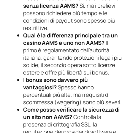
senza licenza AAMS?
Sì, ma i prelievi
possono richiedere più tempo e le
condizioni di payout sono spesso più
restrittive.
Qual è la differenza principale tra un
casino AAMS e uno non AAMS?
Il
primo è regolamentato dall’autorità
italiana, garantendo protezioni legali più
solide; il secondo opera sotto licenze
estere e offre più libertà sui bonus.
I bonus sono davvero più
vantaggiosi?
Spesso hanno
percentuali più alte, ma i requisiti di
scommessa (wagering) sono più severi.
Come posso verificare la sicurezza di
un sito non AAMS?
Controlla la
presenza di crittografia SSL, la
reputazione dei provider di software e