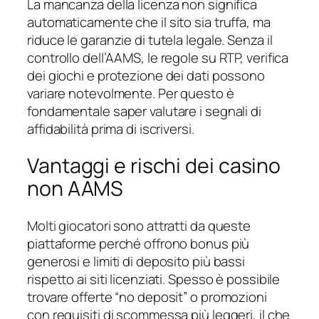
La mancanza della licenza non significa
automaticamente che il sito sia truffa, ma
riduce le garanzie di tutela legale. Senza il
controllo dell’AAMS, le regole su RTP, verifica
dei giochi e protezione dei dati possono
variare notevolmente. Per questo è
fondamentale saper valutare i segnali di
affidabilità prima di iscriversi.
Vantaggi e rischi dei casino
non AAMS
Molti giocatori sono attratti da queste
piattaforme perché offrono bonus più
generosi e limiti di deposito più bassi
rispetto ai siti licenziati. Spesso è possibile
trovare offerte “no deposit” o promozioni
con requisiti di scommessa più leggeri, il che