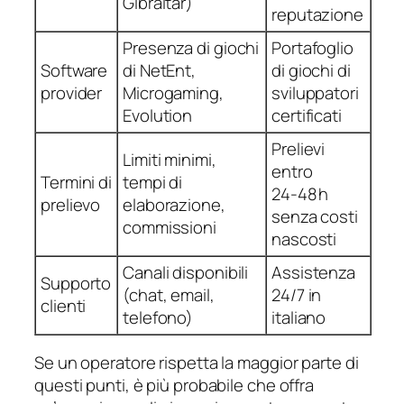
Gibraltar)
reputazione
Presenza di giochi
Portafoglio
Software
di NetEnt,
di giochi di
provider
Microgaming,
sviluppatori
Evolution
certificati
Prelievi
Limiti minimi,
entro
Termini di
tempi di
24‑48 h
prelievo
elaborazione,
senza costi
commissioni
nascosti
Canali disponibili
Assistenza
Supporto
(chat, email,
24/7 in
clienti
telefono)
italiano
Se un operatore rispetta la maggior parte di
questi punti, è più probabile che offra