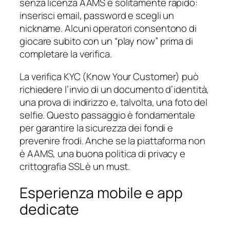
senza licenza AAMS è solitamente rapido:
inserisci email, password e scegli un
nickname. Alcuni operatori consentono di
giocare subito con un “play now” prima di
completare la verifica.
La verifica KYC (Know Your Customer) può
richiedere l’invio di un documento d’identità,
una prova di indirizzo e, talvolta, una foto del
selfie. Questo passaggio è fondamentale
per garantire la sicurezza dei fondi e
prevenire frodi. Anche se la piattaforma non
è AAMS, una buona politica di privacy e
crittografia SSL è un must.
Esperienza mobile e app
dedicate