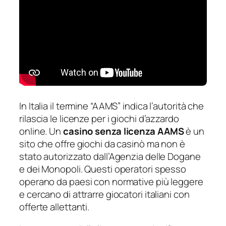
In Italia il termine “AAMS” indica l’autorità che
rilascia le licenze per i giochi d’azzardo
online. Un
casino senza licenza AAMS
è un
sito che offre giochi da casinò ma non è
stato autorizzato dall’Agenzia delle Dogane
e dei Monopoli. Questi operatori spesso
operano da paesi con normative più leggere
e cercano di attrarre giocatori italiani con
offerte allettanti.